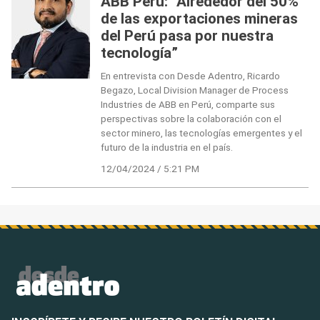
ABB Perú: “Alrededor del 50%
de las exportaciones mineras
del Perú pasa por nuestra
tecnología”
En entrevista con Desde Adentro, Ricardo
Begazo, Local Division Manager de Process
Industries de ABB en Perú, comparte sus
perspectivas sobre la colaboración con el
sector minero, las tecnologías emergentes y el
futuro de la industria en el país.
12/04/2024 / 5:21 PM