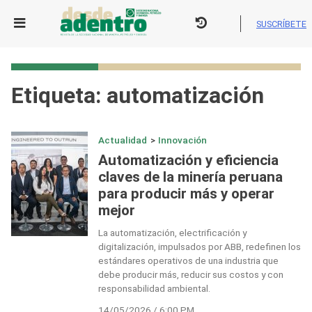
Skip
to
SUSCRÍBETE
content
Etiqueta:
automatización
Actualidad
>
Innovación
Automatización y eficiencia
claves de la minería peruana
para producir más y operar
mejor
La automatización, electrificación y
digitalización, impulsados por ABB, redefinen los
estándares operativos de una industria que
debe producir más, reducir sus costos y con
responsabilidad ambiental.
14/05/2026 / 6:00 PM