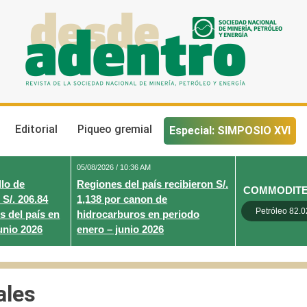
Desde Adentro
Revista de la sociedad nacional de minería, petróleo y energ
Editorial
Piqueo gremial
Especial: SIMPOSIO XVI
05/08/2026 / 10:36 AM
lo de
Regiones del país recibieron S/.
COMMODIT
 S/. 206.84
1,138 por canon de
Petróleo 82.0
s del país en
hidrocarburos en periodo
unio 2026
enero – junio 2026
ales