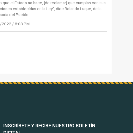
o que el Estado no hace, [de reclamar] que cumplan con sus
ciones establecidas en la Ley", dice Rolando Luque, de la
oría del Pueblo.
/2022 / 8:08 PM
INSCRÍBETE Y RECIBE NUESTRO BOLETÍN
DIGITAL