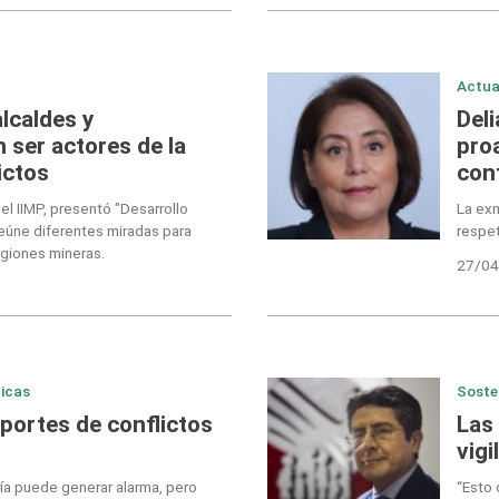
Actua
lcaldes y
Del
ser actores de la
proa
ictos
conf
el IIMP, presentó "Desarrollo
La exm
 reúne diferentes miradas para
respet
egiones mineras.
27/04
icas
Soste
portes de conflictos
Las
vigi
ría puede generar alarma, pero
“Esto