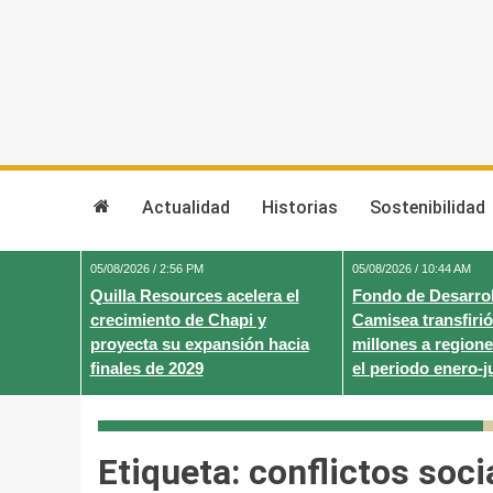
Skip
to
content
Actualidad
Historias
Sostenibilidad
05/08/2026 / 2:56 PM
05/08/2026 / 10:44 AM
Quilla Resources acelera el
Fondo de Desarrol
crecimiento de Chapi y
Camisea transfirió
proyecta su expansión hacia
millones a regione
finales de 2029
el periodo enero-j
Etiqueta:
conflictos soci