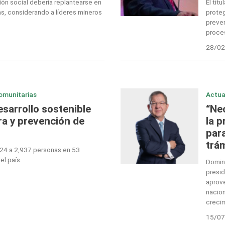
ión social debería replantearse en
El tit
as, considerando a líderes mineros
proteg
preven
proces
28/02
omunitarias
Actua
arrollo sostenible
“Ne
ra y prevención de
la p
para
trá
024 a 2,937 personas en 53
el país.
Domin
presid
aprove
nacion
creci
15/07