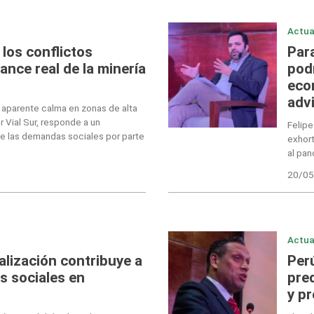
Actua
 los conflictos
Para
vance real de la minería
pod
eco
adv
 aparente calma en zonas de alta
r Vial Sur, responde a un
Felipe
 las demandas sociales por parte
exhort
al pan
20/05
Actua
alización contribuye a
Per
os sociales en
pred
y pr