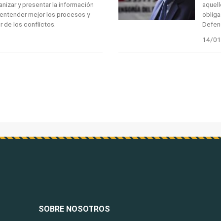
nizar y presentar la información
aquell
 entender mejor los procesos y
obliga
 de los conflictos.
Defens
14/01
SOBRE NOSOTROS