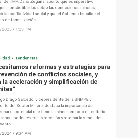
ular del IIMP, Darío Zegarra, apuntó que es imperativo
er la predictibilidad sobre las concesiones mineras,
ir la conflictividad social y que el Gobierno fiscalice el
o de formalización.
/2025 / 1:23 PM
lidad
>
Tendencias
cesitamos reformas y estrategias para
revención de conflictos sociales, y
 la aceleración y simplificación de
mites”
go Drago Salcedo, vicepresidente de la SNMPE y
ente del Sector Minero, destaca la importancia de
char el potencial que tiene la minería en todo el territorio
al para poder revertir la recesión y retomar la senda del
miento.
/2024 / 9:34 AM