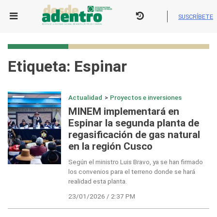
Skip
to
SUSCRÍBETE
content
Etiqueta:
Espinar
Actualidad
>
Proyectos e inversiones
MINEM implementará en
Espinar la segunda planta de
regasificación de gas natural
en la región Cusco
Según el ministro Luis Bravo, ya se han firmado
los convenios para el terreno donde se hará
realidad esta planta.
23/01/2026 / 2:37 PM