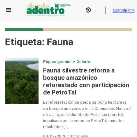
Skip
to
SUSCRÍBETE
content
Etiqueta:
Fauna
Piqueo gremial
>
Galería
Fauna silvestre retorna a
bosque amazónico
reforestado con participación
de PetroTal
La reforestación de cerca de ocho hectáreas
de bosque amazónico en la Comunidad Nativa 7
de Junio, en el distrito de Puinahua (Loreto),
impulsada por la empresa PetroTal, muestra
resultados […]
08/07/2026 / 11:36 AM