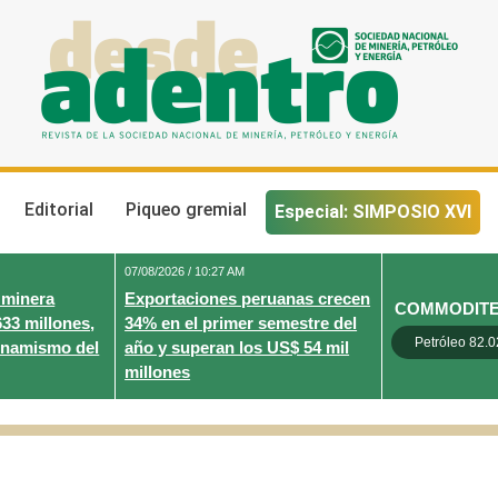
Desde Adentro
Revista de la sociedad nacional de minería, petróleo y energ
Editorial
Piqueo gremial
Especial: SIMPOSIO XVI
07/08/2026 / 10:27 AM
 minera
Exportaciones peruanas crecen
COMMODIT
633 millones,
34% en el primer semestre del
Petróleo 82.0
inamismo del
año y superan los US$ 54 mil
millones