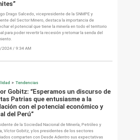
mites”
go Drago Salcedo, vicepresidente de la SNMPE y
ente del Sector Minero, destaca la importancia de
char el potencial que tiene la minería en todo el territorio
al para poder revertir la recesión y retomar la senda del
miento.
/2024 / 9:34 AM
lidad
>
Tendencias
tor Gobitz: “Esperamos un discurso de
stas Patrias que entusiasme a la
lación con el potencial económico y
al del Perú”
sidente de la Sociedad Nacional de Minería, Petróleo y
a, Víctor Gobitz, y los presidentes de los sectores
iados comparten con Desde Adentro sus expectativas