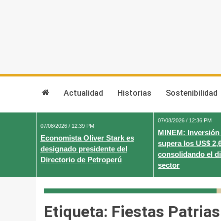
Skip
to
content
Actualidad
Historias
Sostenibilidad
07/08/2026 / 12:36 PM
07/08/2026 / 12:39 PM
MINEM: Inversión
Economista Oliver Stark es
supera los US$ 2,
designado presidente del
consolidando el d
Directorio de Petroperú
sector
Etiqueta:
Fiestas Patrias