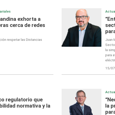
ariales
Actua
randina exhorta a
“En
eras cerca de redes
sec
para
ión respetar las Distancias
Juan M
Sector
la sim
para a
eléctr
15/07
Actua
co regulatorio que
“Ne
bilidad normativa y la
la p
para