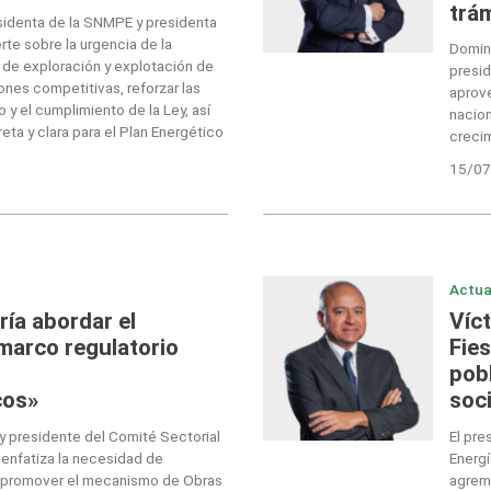
trá
esidenta de la SNMPE y presidenta
rte sobre la urgencia de la
Domin
 de exploración y explotación de
presid
ones competitivas, reforzar las
aprove
 y el cumplimiento de la Ley, así
nacion
ta y clara para el Plan Energético
creci
15/07
Actua
ría abordar el
Víc
 marco regulatorio
Fie
pob
cos»
soci
y presidente del Comité Sectorial
El pre
 enfatiza la necesidad de
Energí
o, promover el mecanismo de Obras
agrem