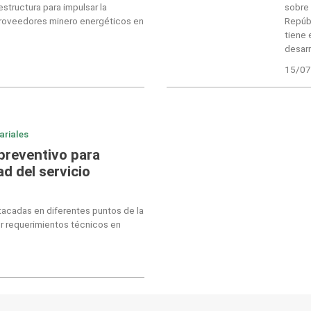
estructura para impulsar la
sobre 
proveedores minero energéticos en
Repúbl
tiene 
desarr
15/07
ariales
 preventivo para
d del servicio
tacadas en diferentes puntos de la
r requerimientos técnicos en