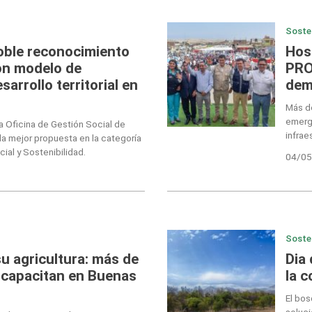
Soste
oble reconocimiento
Hos
on modelo de
PRO
arrollo territorial en
dem
Más d
emerge
la Oficina de Gestión Social de
infrae
a mejor propuesta en la categoría
ial y Sostenibilidad.
04/05
Soste
u agricultura: más de
Dia
 capacitan en Buenas
la 
El bos
soluci