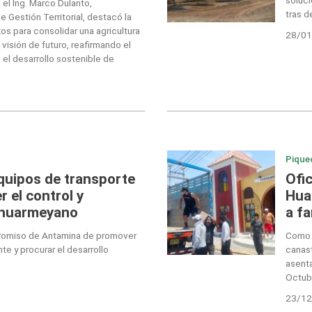
el Ing. Marco Dulanto,
tras d
 Gestión Territorial, destacó la
os para consolidar una agricultura
28/01
visión de futuro, reafirmando el
l desarrollo sostenible de
Pique
quipos de transporte
Ofi
r el control y
Huar
al huarmeyano
a f
mpromiso de Antamina de promover
Como p
te y procurar el desarrollo
canast
asent
Octubr
23/12