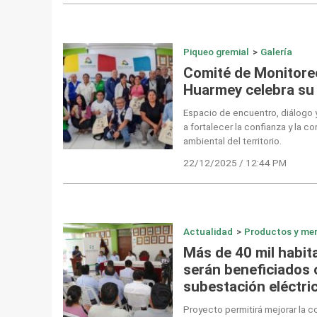
Piqueo gremial
>
Galería
Comité de Monitore
Huarmey celebra su 
Espacio de encuentro, diálogo y
a fortalecer la confianza y la c
ambiental del territorio.
22/12/2025 / 12:44 PM
Actualidad
>
Productos y me
Más de 40 mil habi
serán beneficiados
subestación eléctri
Proyecto permitirá mejorar la c