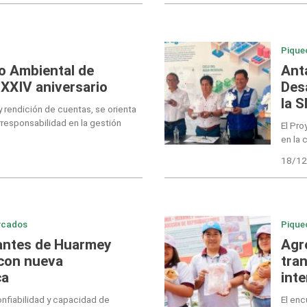
Pique
o Ambiental de
Ant
XXIV aniversario
Des
la 
 rendición de cuentas, se orienta
orresponsabilidad en la gestión
El Pro
en la 
18/12
rcados
Pique
tantes de Huarmey
Agr
 con nueva
tra
ca
int
onfiabilidad y capacidad de
El enc