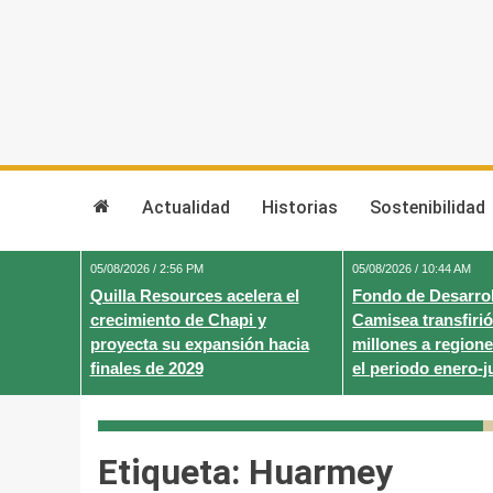
Skip
to
content
Actualidad
Historias
Sostenibilidad
05/08/2026 / 2:56 PM
05/08/2026 / 10:44 AM
Quilla Resources acelera el
Fondo de Desarrol
crecimiento de Chapi y
Camisea transfirió
proyecta su expansión hacia
millones a regione
finales de 2029
el periodo enero-j
Etiqueta:
Huarmey