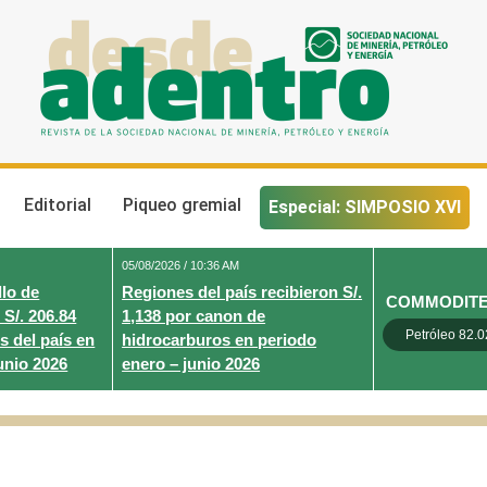
Desde Adentro
Revista de la sociedad nacional de minería, petróleo y energ
Editorial
Piqueo gremial
Especial: SIMPOSIO XVI
05/08/2026 / 10:36 AM
lo de
Regiones del país recibieron S/.
COMMODIT
 S/. 206.84
1,138 por canon de
Petróleo 82.0
s del país en
hidrocarburos en periodo
unio 2026
enero – junio 2026