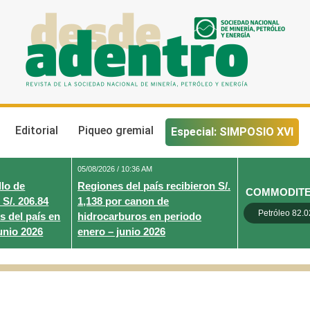
Desde Adentro
Revista de la sociedad nacional de minería, petróleo y energ
Editorial
Piqueo gremial
Especial: SIMPOSIO XVI
05/08/2026 / 10:36 AM
lo de
Regiones del país recibieron S/.
COMMODIT
 S/. 206.84
1,138 por canon de
Petróleo 82.0
s del país en
hidrocarburos en periodo
unio 2026
enero – junio 2026