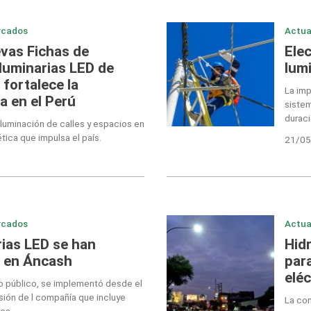
rcados
Actua
vas Fichas de
Ele
luminarias LED de
lumi
fortalece la
La imp
a en el Perú
sistem
duraci
iluminación de calles y espacios en
tica que impulsa el país.
21/05
rcados
Actua
rias LED se han
Hid
5 en Áncash
par
elé
o público, se implementó desde el
ión de l compañía que incluye
La com
ca.