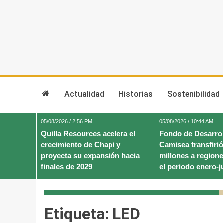
Skip
to
content
Actualidad
Historias
Sostenibilidad
05/08/2026 / 2:56 PM
05/08/2026 / 10:44 AM
Quilla Resources acelera el
Fondo de Desarrol
crecimiento de Chapi y
Camisea transfirió
proyecta su expansión hacia
millones a regione
finales de 2029
el periodo enero-j
Etiqueta:
LED