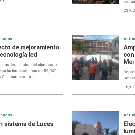
contin
23/02
rcados
Actua
ecto de mejoramiento
Amp
ecnología led
con
Mer
 de modernización del alumbrado
e ya ha instalado más de 59,000
Repre
y Cajamarca centro.
poblad
16/07
rcados
Actua
n sistema de Luces
Ele
lum