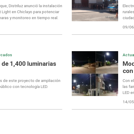
ue, Distriluz anunció la instalación
Electr
t Light en Chiclayo para potenciar
rurale
aras y monitoreo en tiempo real.
ciuda
09/06
rcados
Actua
 de 1,400 luminarias
Mod
con
és de este proyecto de ampliación
Con el
úblico con tecnología LED.
las fa
LED e
14/05