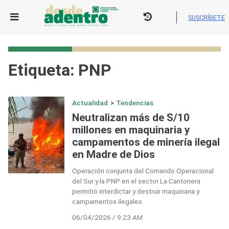
Skip
to
SUSCRÍBETE
content
Etiqueta:
PNP
Actualidad
>
Tendencias
Neutralizan más de S/10
millones en maquinaria y
campamentos de minería ilegal
en Madre de Dios
Operación conjunta del Comando Operacional
del Sur y la PNP en el sector La Cantonera
permitió interdictar y destruir maquinaria y
campamentos ilegales.
06/04/2026 / 9:23 AM