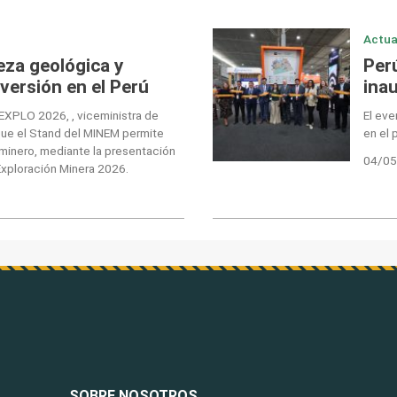
Actua
za geológica y
Perú
versión en el Perú
ina
oEXPLO 2026, , viceministra de
El eve
 que el Stand del MINEM permite
en el 
r minero, mediante la presentación
04/05
Exploración Minera 2026.
SOBRE NOSOTROS