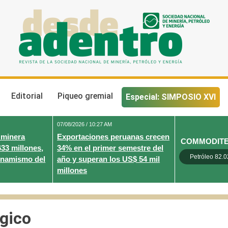
Desde Adentro
Revista de la sociedad nacional de minería, petróleo y energ
Editorial
Piqueo gremial
Especial: SIMPOSIO XVI
07/08/2026 / 10:27 AM
 minera
Exportaciones peruanas crecen
COMMODIT
633 millones,
34% en el primer semestre del
Petróleo 82.0
inamismo del
año y superan los US$ 54 mil
millones
ógico