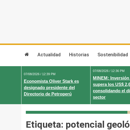
Skip
to
content
Actualidad
Historias
Sostenibilidad
07/08/2026 / 12:36 PM
07/08/2026 / 12:39 PM
MINEM: Inversión
Economista Oliver Stark es
supera los US$ 2,
designado presidente del
consolidando el d
Directorio de Petroperú
sector
Etiqueta:
potencial geol