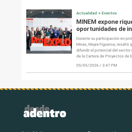
Actualidad
>
Eventos
MINEM expone rique
oportunidades de in
Durante su participación en pr
Minas, Mayra Figueroa, resaltó
difundir el potencial del secto
de la Cartera de Proyectos de 
05/05/2026 / 3:47 PM