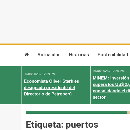
Skip
to
content
Actualidad
Historias
Sostenibilidad
07/08/2026 / 12:36 PM
07/08/2026 / 12:39 PM
MINEM: Inversión
Economista Oliver Stark es
supera los US$ 2,
designado presidente del
consolidando el d
Directorio de Petroperú
sector
Etiqueta:
puertos