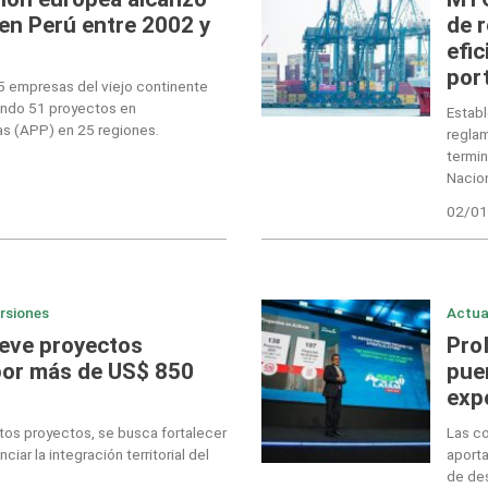
 en Perú entre 2002 y
de 
efic
por
35 empresas del viejo continente
ando 51 proyectos en
Establ
as (APP) en 25 regiones.
regla
termin
Nacion
02/01
ersiones
Actua
eve proyectos
Pro
 por más de US$ 850
puer
exp
tos proyectos, se busca fortalecer
Las co
ciar la integración territorial del
aporta
de des