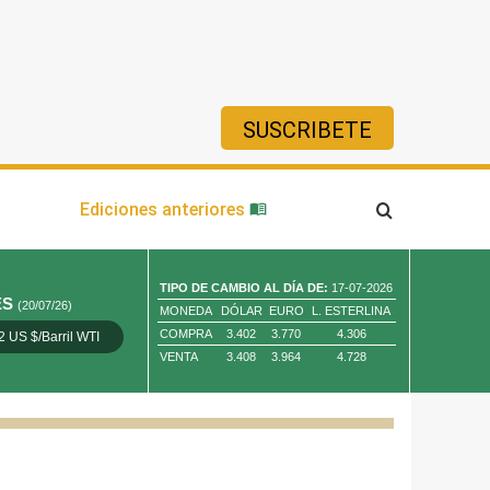
SUSCRIBETE
ía
Ediciones anteriores
TIPO DE CAMBIO AL DÍA DE:
17-07-2026
ES
(20/07/26)
MONEDA
DÓLAR
EURO
L. ESTERLINA
COMPRA
3.402
3.770
4.306
2 US $/Barril WTI
Oro 4,010.80 US $/ Oz. Tr.
Cobre 13,373.00
VENTA
3.408
3.964
4.728