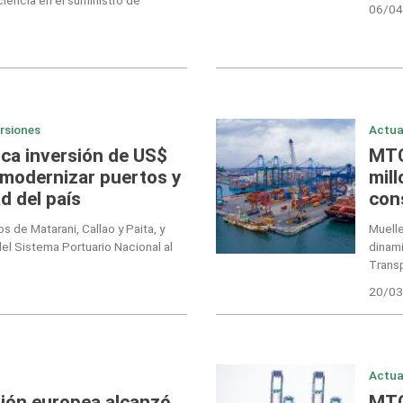
06/04
ersiones
Actua
ca inversión de US$
MTC
 modernizar puertos y
mil
d del país
con
 de Matarani, Callao y Paita, y
Muelle
del Sistema Portuario Nacional al
dinami
Trans
20/03
Actua
sión europea alcanzó
MTC