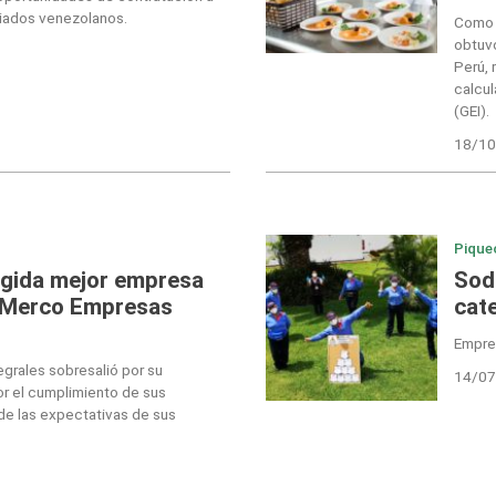
giados venezolanos.
Como p
obtuv
Perú, 
calcul
(GEI).
18/10
Pique
egida mejor empresa
Sod
r Merco Empresas
cat
Empres
egrales sobresalió por su
14/07
r el cumplimiento de sus
de las expectativas de sus