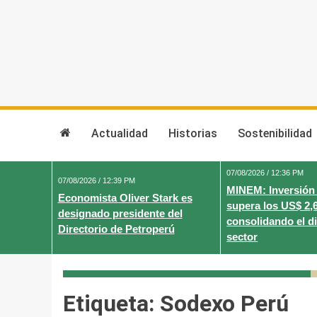
Skip
to
content
Actualidad
Historias
Sostenibilidad
07/08/2026 / 12:36 PM
07/08/2026 / 12:39 PM
MINEM: Inversión
Economista Oliver Stark es
supera los US$ 2,
designado presidente del
consolidando el d
Directorio de Petroperú
sector
Etiqueta:
Sodexo Perú