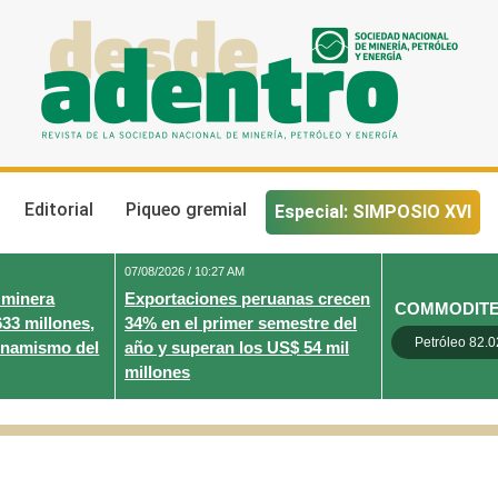
Desde Adentro
Revista de la sociedad nacional de minería, petróleo y energ
Editorial
Piqueo gremial
Especial: SIMPOSIO XVI
07/08/2026 / 10:27 AM
 minera
Exportaciones peruanas crecen
COMMODIT
633 millones,
34% en el primer semestre del
Petróleo 82.0
inamismo del
año y superan los US$ 54 mil
millones