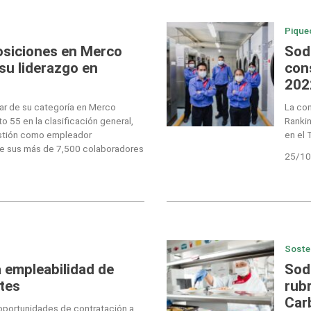
Pique
osiciones en Merco
Sod
su liderazgo en
con
202
ar de su categoría en Merco
La com
o 55 en la clasificación general,
Rankin
stión como empleador
en el 
e sus más de 7,500 colaboradores
25/10
Soste
 empleabilidad de
Sod
tes
rubr
Car
oportunidades de contratación a