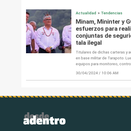
Actualidad
>
Tendencias
Minam, Mininter y 
esfuerzos para real
conjuntas de seguri
tala ilegal
Titulares de dichas carteras y 
en base militar de Tarapoto. Lu
equipos para monitoreo, control
30/04/2024 / 10:06 AM