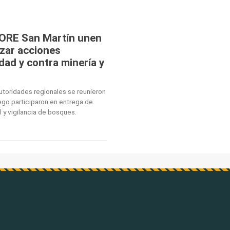
GORE San Martín unen
izar acciones
dad y contra minería y
autoridades regionales se reunieron
ego participaron en entrega de
 y vigilancia de bosques.