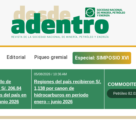
Desde Adentro
Revista de la sociedad nacional de minería, petróleo y energ
Editorial
Piqueo gremial
Especial: SIMPOSIO XVI
05/08/2026 / 10:36 AM
lo de
Regiones del país recibieron S/.
COMMODIT
 S/. 206.84
1,138 por canon de
Petróleo 82.0
s del país en
hidrocarburos en periodo
unio 2026
enero – junio 2026