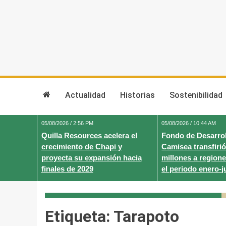
Skip
to
content
Actualidad
Historias
Sostenibilidad
05/08/2026 / 2:56 PM
05/08/2026 / 10:44 AM
Quilla Resources acelera el
Fondo de Desarrol
crecimiento de Chapi y
Camisea transfirió
proyecta su expansión hacia
millones a regione
finales de 2029
el periodo enero-j
Etiqueta:
Tarapoto