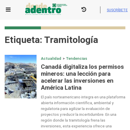
Skip
to
SUSCRÍBETE
content
Etiqueta:
Tramitología
Actualidad
>
Tendencias
Canadá digitaliza los permisos
mineros: una lección para
acelerar las inversiones en
América Latina
El país norteamericano integra en una plataforma
abierta información científica, ambiental y
regulatoria para agilizar la evaluación de
proyectos y reducir la incertidumbre. En una
región donde la tramitología frena las
inversiones, esta experiencia ofrece una