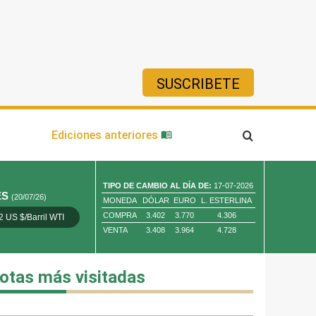
SUSCRIBETE
ía
Ediciones anteriores
TIPO DE CAMBIO AL DÍA DE:
17-07-2026
ES
(20/07/26)
MONEDA
DÓLAR
EURO
L. ESTERLINA
COMPRA
3.402
3.770
4.306
2 US $/Barril WTI
Oro 4,010.80 US $/ Oz. Tr.
Cobre 13,373.00
VENTA
3.408
3.964
4.728
otas más visitadas