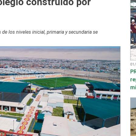
legio construido por
e los niveles inicial, primaria y secundaria se
01
PR
re
mi