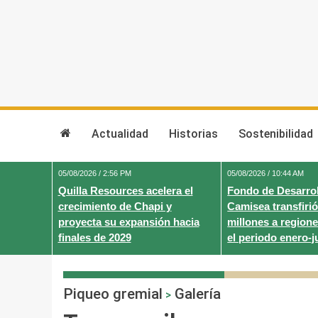
Skip
to
content
Actualidad
Historias
Sostenibilidad
05/08/2026 / 2:56 PM
05/08/2026 / 10:44 AM
Quilla Resources acelera el
Fondo de Desarrol
crecimiento de Chapi y
Camisea transfirió
proyecta su expansión hacia
millones a regione
finales de 2029
el periodo enero-j
Piqueo gremial
Galería
>