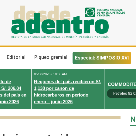
Desde Adentro
Revista de la sociedad nacional de minería, petróleo y energ
Editorial
Piqueo gremial
Especial: SIMPOSIO XVI
05/08/2026 / 10:36 AM
lo de
Regiones del país recibieron S/.
COMMODIT
 S/. 206.84
1,138 por canon de
Petróleo 82.0
s del país en
hidrocarburos en periodo
unio 2026
enero – junio 2026
N