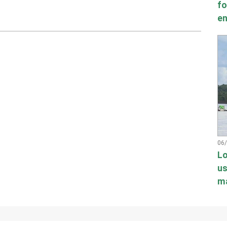
fo
en
06
Lo
us
má