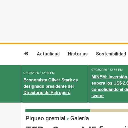
Skip
to
content
Actualidad
Historias
Sostenibilidad
07/08/2026 / 12:36 PM
07/08/2026 / 12:39 PM
MINEM: Inversión
Economista Oliver Stark es
supera los US$ 2,
designado presidente del
consolidando el d
Directorio de Petroperú
sector
Piqueo gremial
Galería
>