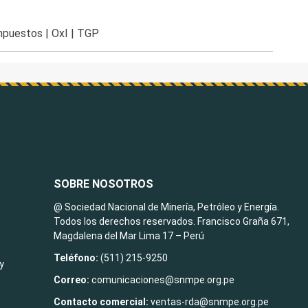
impuestos
|
OxI
|
TGP
SOBRE NOSOTROS
@ Sociedad Nacional de Minería, Petróleo y Energía.
Todos los derechos reservados. Francisco Graña 671,
Magdalena del Mar Lima 17 – Perú
Teléfono:
(511) 215-9250
y
Correo:
comunicaciones@snmpe.org.pe
Contacto comercial:
ventas-rda@snmpe.org.pe