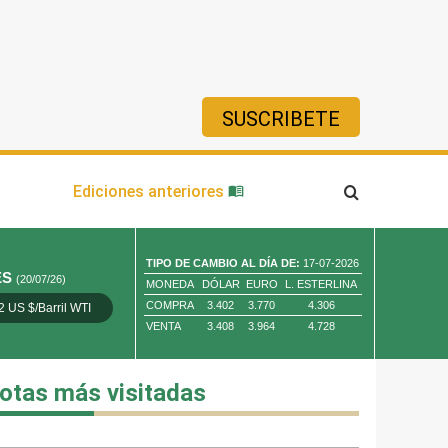
SUSCRIBETE
ía
Ediciones anteriores
TIPO DE CAMBIO AL DÍA DE:
17-07-2026
ES
(20/07/26)
MONEDA
DÓLAR
EURO
L. ESTERLINA
COMPRA
3.402
3.770
4.306
2 US $/Barril WTI
Oro 4,010.80 US $/ Oz. Tr.
Cobre 13,373.00
VENTA
3.408
3.964
4.728
otas más visitadas