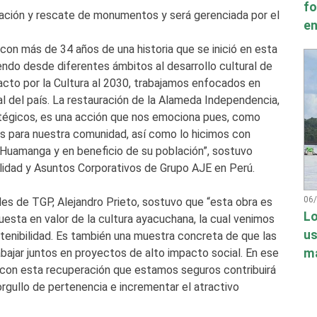
fo
vación y rescate de monumentos y será gerenciada por el
en
on más de 34 años de una historia que se inició en esta
endo desde diferentes ámbitos al desarrollo cultural de
to por la Cultura al 2030, trabajamos enfocados en
ral del país. La restauración de la Alameda Independencia,
atégicos, es una acción que nos emociona pues, como
s para nuestra comunidad, así como lo hicimos con
 Huamanga y en beneficio de su población”, sostuvo
lidad y Asuntos Corporativos de Grupo AJE en Perú.
06
les de TGP, Alejandro Prieto, sostuvo que “esta obra es
Lo
sta en valor de la cultura ayacuchana, la cual venimos
us
tenibilidad. Es también una muestra concreta de que las
má
ajar juntos en proyectos de alto impacto social. En ese
con esta recuperación que estamos seguros contribuirá
rgullo de pertenencia e incrementar el atractivo