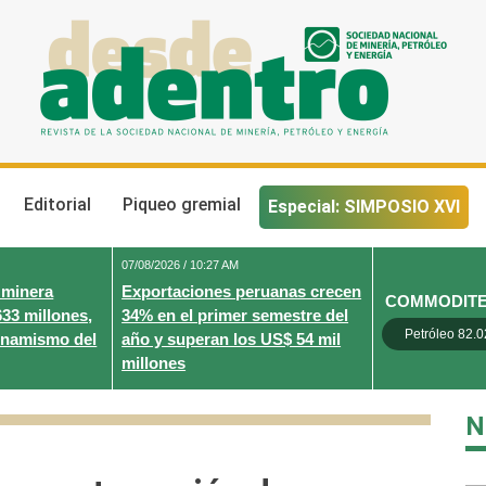
Desde Adentro
Revista de la sociedad nacional de minería, petróleo y energ
Editorial
Piqueo gremial
Especial: SIMPOSIO XVI
07/08/2026 / 10:27 AM
 minera
Exportaciones peruanas crecen
COMMODIT
633 millones,
34% en el primer semestre del
Petróleo 82.0
inamismo del
año y superan los US$ 54 mil
millones
N