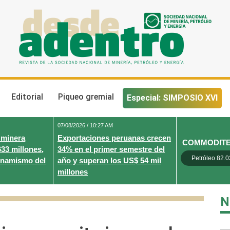
Desde Adentro
Revista de la sociedad nacional de minería, petróleo y energ
Editorial
Piqueo gremial
Especial: SIMPOSIO XVI
07/08/2026 / 10:27 AM
 minera
Exportaciones peruanas crecen
COMMODIT
633 millones,
34% en el primer semestre del
Petróleo 82.0
inamismo del
año y superan los US$ 54 mil
millones
N