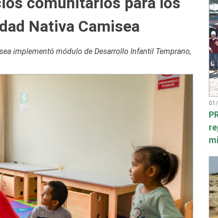
ios comunitarios para los
idad Nativa Camisea
isea implementó módulo de Desarrollo Infantil Temprano,
01
PR
re
mi