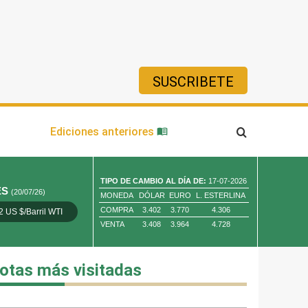
SUSCRIBETE
ía
Ediciones anteriores
TIPO DE CAMBIO AL DÍA DE:
17-07-2026
ES
(20/07/26)
MONEDA
DÓLAR
EURO
L. ESTERLINA
COMPRA
3.402
3.770
4.306
2 US $/Barril WTI
Oro 4,010.80 US $/ Oz. Tr.
Cobre 13,373.00
VENTA
3.408
3.964
4.728
otas más visitadas