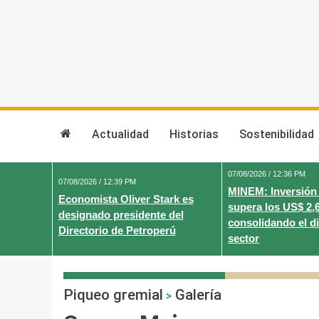
Skip
to
content
Actualidad
Historias
Sostenibilidad
07/08/2026 / 12:36 PM
07/08/2026 / 12:39 PM
MINEM: Inversión
Economista Oliver Stark es
supera los US$ 2,
designado presidente del
consolidando el d
Directorio de Petroperú
sector
Piqueo gremial
Galería
>