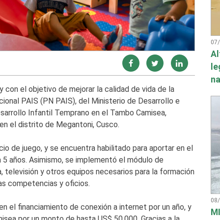
07
Al
le
na
 con el objetivo de mejorar la calidad de vida de la
onal PAIS (PN PAIS), del Ministerio de Desarrollo e
esarrollo Infantil Temprano en el Tambo Camisea,
n el distrito de Megantoni, Cusco.
o de juego, y se encuentra habilitado para aportar en el
 a 5 años. Asimismo, se implementó el módulo de
, televisión y otros equipos necesarios para la formación
as competencias y oficios.
08
n el financiamiento de conexión a internet por un año, y
MI
misea por un monto de hasta US$ 50,000. Gracias a la