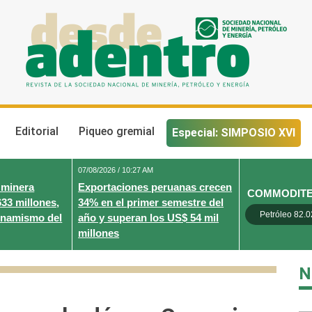
Desde Adentro
Revista de la sociedad nacional de minería, petróleo y energ
Editorial
Piqueo gremial
Especial: SIMPOSIO XVI
07/08/2026 / 10:27 AM
 minera
Exportaciones peruanas crecen
COMMODIT
633 millones,
34% en el primer semestre del
Petróleo 82.0
inamismo del
año y superan los US$ 54 mil
millones
N