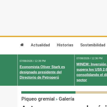
Skip
to
content
Actualidad
Historias
Sostenibilidad
07/08/2026 / 12:36 PM
07/08/2026 / 12:39 PM
MINEM: Inversión
Economista Oliver Stark es
supera los US$ 2,
designado presidente del
consolidando el d
Directorio de Petroperú
sector
Piqueo gremial
Galería
>