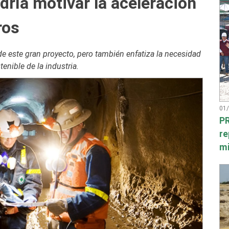
dría motivar la aceleración
ros
e este gran proyecto, pero también enfatiza la necesidad
enible de la industria.
01
PR
re
mi