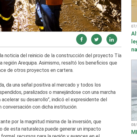
07
Al
le
na
a noticia del reinicio de la construcción del proyecto Tía
a región Arequipa. Asimismo, resaltó los beneficios que
vance de otros proyectos en cartera.
a, da una señal positiva al mercado y todos los
spendidos, paralizados o manejándose con una marcha
celerar su desarrollo”, indicó el expresidente del
n conversación con dicha institución.
tante por la magnitud misma de la inversión, que
08
to de esta naturaleza puede generar un impacto
MI
formal, recursos para la región y avances en el