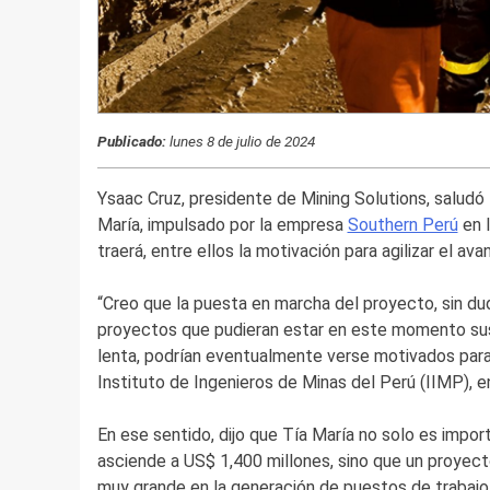
Publicado:
lunes 8 de julio de 2024
Ysaac Cruz, presidente de Mining Solutions, saludó l
María, impulsado por la empresa
Southern Perú
en l
traerá, entre ellos la motivación para agilizar el a
“Creo que la puesta en marcha del proyecto, sin dud
proyectos que pudieran estar en este momento su
lenta, podrían eventualmente verse motivados para a
Instituto de Ingenieros de Minas del Perú (IIMP), e
En ese sentido, dijo que Tía María no solo es impor
asciende a US$ 1,400 millones, sino que un proyec
muy grande en la generación de puestos de trabajo 