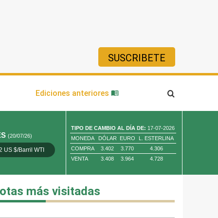
SUSCRIBETE
ía
Ediciones anteriores
TIPO DE CAMBIO AL DÍA DE:
17-07-2026
ES
(20/07/26)
MONEDA
DÓLAR
EURO
L. ESTERLINA
COMPRA
3.402
3.770
4.306
2 US $/Barril WTI
Oro 4,010.80 US $/ Oz. Tr.
Cobre 13,373.00
VENTA
3.408
3.964
4.728
otas más visitadas