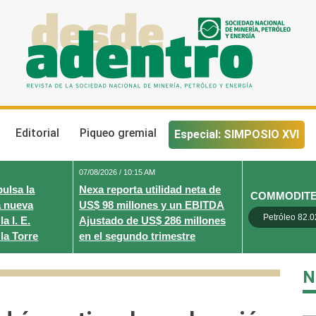
Desde Adentro
Revista de la sociedad nacional de minería, petróleo y energ
Editorial
Piqueo gremial
Especial: SIMPOSIO XVI
07/08/2026 / 10:15 AM
ulsa la
Nexa reporta utilidad neta de
COMMODIT
a nueva
US$ 98 millones y un EBITDA
Petróleo 82.0
a I. E.
Ajustado de US$ 286 millones
la Torre
en el segundo trimestre
N