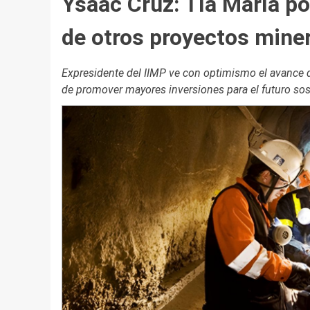
Ysaac Cruz: Tía María po
de otros proyectos mine
Expresidente del IIMP ve con optimismo el avance d
de promover mayores inversiones para el futuro sost