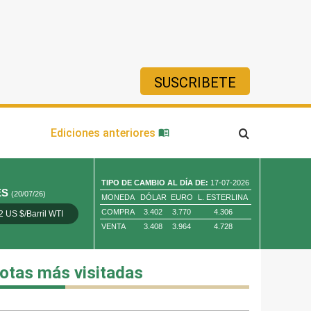
SUSCRIBETE
ía
Ediciones anteriores
TIPO DE CAMBIO AL DÍA DE:
17-07-2026
ES
(20/07/26)
MONEDA
DÓLAR
EURO
L. ESTERLINA
COMPRA
3.402
3.770
4.306
2 US $/Barril WTI
Oro 4,010.80 US $/ Oz. Tr.
Cobre 13,373.00
VENTA
3.408
3.964
4.728
otas más visitadas