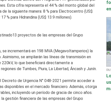
fo
nes. Esta cifra representa el 44 % del monto global del
en
a de la siguiente manera: 8 % para Electrocentro (US$
y 17 % para Hidrandina (US$ 13.9 millones).
stinado13 proyectos de las empresas del Grupo
os, se incrementará en 198 MVA (Megavoltamperios) la
. Asimismo, se ampliarán las líneas de transmisión en
y 220kV, lo que beneficiará directamente a
regiones de Tumbes, Piura, La Libertad, Áncash y Junín.
06
Lo
el Decreto de Urgencia N° 048-2021 permite acceder a
us
as disponibles en el mercado financiero. Además, otorga
má
bles, incluyendo un período de gracia de cinco años.
 la gestión financiera de las empresas del Grupo