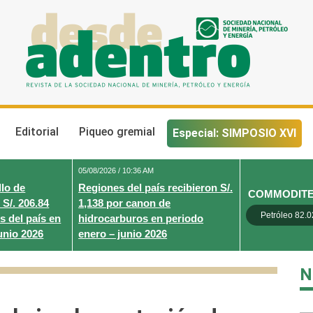
Desde Adentro
Revista de la sociedad nacional de minería, petróleo y energ
Editorial
Piqueo gremial
Especial: SIMPOSIO XVI
05/08/2026 / 10:36 AM
lo de
Regiones del país recibieron S/.
COMMODIT
 S/. 206.84
1,138 por canon de
Petróleo 82.0
s del país en
hidrocarburos en periodo
unio 2026
enero – junio 2026
N