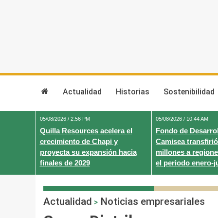
Skip
to
content
Actualidad
Historias
Sostenibilidad
05/08/2026 / 2:56 PM
05/08/2026 / 10:44 AM
Quilla Resources acelera el
Fondo de Desarrol
crecimiento de Chapi y
Camisea transfirió
proyecta su expansión hacia
millones a regione
finales de 2029
el periodo enero-j
Actualidad
Noticias empresariales
>