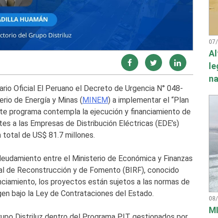
07
Al
le
na
ario Oficial El Peruano el Decreto de Urgencia N° 048-
rio de Energía y Minas (
MINEM
) a implementar el “Plan
te programa contempla la ejecución y financiamiento de
es a las Empresas de Distribución Eléctricas (EDE’s)
n total de US$ 81.7 millones.
ndeudamiento entre el Ministerio de Económica y Finanzas
nal de Reconstrucción y de Fomento (BIRF), conocido
ciamiento, los proyectos están sujetos a las normas de
gen bajo la Ley de Contrataciones del Estado.
08
MI
rupo Distriluz dentro del Programa PIT gestionados por