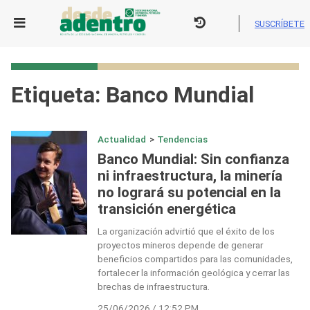
Skip
to
SUSCRÍBETE
content
Etiqueta:
Banco Mundial
Actualidad
>
Tendencias
Banco Mundial: Sin confianza
ni infraestructura, la minería
no logrará su potencial en la
transición energética
La organización advirtió que el éxito de los
proyectos mineros depende de generar
beneficios compartidos para las comunidades,
fortalecer la información geológica y cerrar las
brechas de infraestructura.
25/06/2026 / 12:52 PM