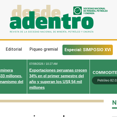
Desde Adentro
Revista de la sociedad nacional de minería, petróleo y energ
Editorial
Piqueo gremial
Especial: SIMPOSIO XVI
07/08/2026 / 10:27 AM
 minera
Exportaciones peruanas crecen
COMMODIT
633 millones,
34% en el primer semestre del
Petróleo 82.0
inamismo del
año y superan los US$ 54 mil
millones
N