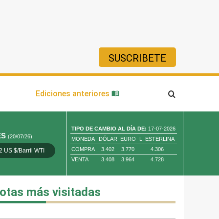
SUSCRIBETE
ía
Ediciones anteriores
TIPO DE CAMBIO AL DÍA DE:
17-07-2026
ES
(20/07/26)
MONEDA
DÓLAR
EURO
L. ESTERLINA
COMPRA
3.402
3.770
4.306
2 US $/Barril WTI
Oro 4,010.80 US $/ Oz. Tr.
Cobre 13,373.00
VENTA
3.408
3.964
4.728
otas más visitadas