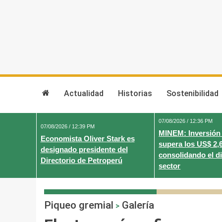
Skip
to
content
Actualidad
Historias
Sostenibilidad
07/08/2026 / 12:36 PM
07/08/2026 / 12:39 PM
MINEM: Inversión
Economista Oliver Stark es
supera los US$ 2,
designado presidente del
consolidando el d
Directorio de Petroperú
sector
Piqueo gremial
Galería
>