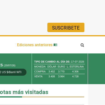
SUSCRIBETE
ía
Ediciones anteriores
TIPO DE CAMBIO AL DÍA DE:
17-07-2026
ES
(20/07/26)
MONEDA
DÓLAR
EURO
L. ESTERLINA
COMPRA
3.402
3.770
4.306
2 US $/Barril WTI
Oro 4,010.80 US $/ Oz. Tr.
Cobre 13,373.00
VENTA
3.408
3.964
4.728
otas más visitadas