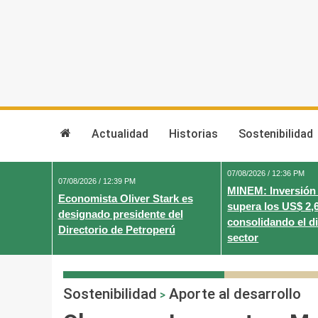
Skip
to
content
Actualidad
Historias
Sostenibilidad
07/08/2026 / 12:36 PM
07/08/2026 / 12:39 PM
MINEM: Inversión
Economista Oliver Stark es
supera los US$ 2,
designado presidente del
consolidando el d
Directorio de Petroperú
sector
Sostenibilidad
Aporte al desarrollo
>