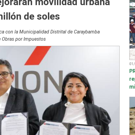
jorarán movilidad urbana
illón de soles
ca con la Municipalidad Distrital de Caraybamba
de Obras por Impuestos
01
PR
re
mi