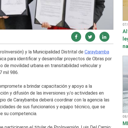
07
Al
le
na
roInversión) y la Municipalidad Distrital de
Caraybamba
ica para identificar y desarrollar proyectos de Obras por
de movilidad urbana en transitabilidad vehicular y
7 mil 986.
ompromete a brindar capacitación y apoyo a la
ción y difusión de las inversiones y/o actividades en
cipio de Caraybamba deberá coordinar con la agencia las
cidades de sus funcionarios y equipo técnico, que se
de su competencia.
08
MI
 participaron el titular de ProInversión, Luis Del Carpio;