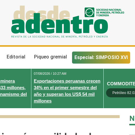
Desde Adentro
Revista de la sociedad nacional de minería, petróleo y energ
Editorial
Piqueo gremial
Especial: SIMPOSIO XVI
07/08/2026 / 10:27 AM
 minera
Exportaciones peruanas crecen
COMMODIT
633 millones,
34% en el primer semestre del
Petróleo 82.0
inamismo del
año y superan los US$ 54 mil
millones
N