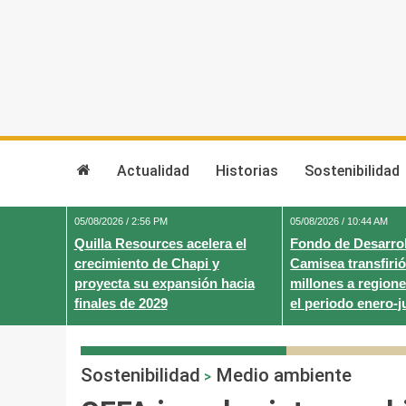
Skip
to
content
Actualidad
Historias
Sostenibilidad
05/08/2026 / 2:56 PM
05/08/2026 / 10:44 AM
Quilla Resources acelera el
Fondo de Desarrol
crecimiento de Chapi y
Camisea transfirió
proyecta su expansión hacia
millones a regione
finales de 2029
el periodo enero-j
Sostenibilidad
Medio ambiente
>