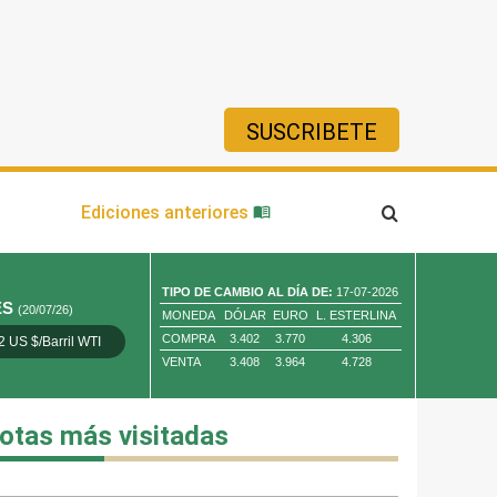
SUSCRIBETE
ía
Ediciones anteriores
TIPO DE CAMBIO AL DÍA DE:
17-07-2026
ES
(20/07/26)
MONEDA
DÓLAR
EURO
L. ESTERLINA
COMPRA
3.402
3.770
4.306
2 US $/Barril WTI
Oro 4,010.80 US $/ Oz. Tr.
Cobre 13,373.00
VENTA
3.408
3.964
4.728
otas más visitadas