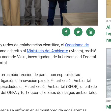
07
Al
le
na
y redes de colaboración científica, el
Organismo de
smo adscrito al
Ministerio del Ambiente
(Minam), recibió
 Andrade Vieira, investigadora de la Universidad Federal
ntal.
ntercambio técnico de pares con especialistas
stigación e Innovación para la Fiscalización Ambiental
apacidades en Fiscalización Ambiental (SFOR), orientado
del OEFA y fortalecer el análisis de riesgos ambientales
08
MI
 Fonseca se enfocan en el monitoreo de ecosistemas