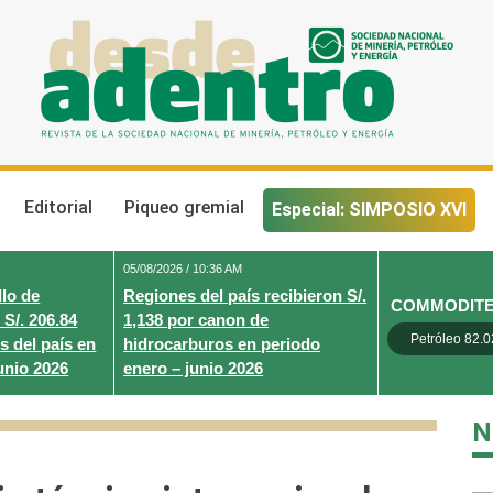
Desde Adentro
Revista de la sociedad nacional de minería, petróleo y energ
Editorial
Piqueo gremial
Especial: SIMPOSIO XVI
05/08/2026 / 10:36 AM
lo de
Regiones del país recibieron S/.
COMMODIT
 S/. 206.84
1,138 por canon de
Petróleo 82.0
s del país en
hidrocarburos en periodo
unio 2026
enero – junio 2026
N