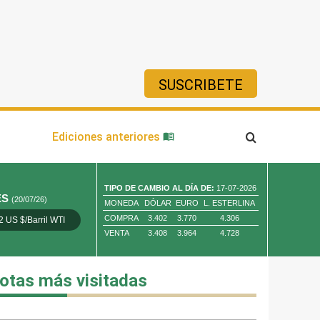
SUSCRIBETE
ía
Ediciones anteriores
TIPO DE CAMBIO AL DÍA DE:
17-07-2026
ES
(20/07/26)
MONEDA
DÓLAR
EURO
L. ESTERLINA
COMPRA
3.402
3.770
4.306
2 US $/Barril WTI
Oro 4,010.80 US $/ Oz. Tr.
Cobre 13,373.00
VENTA
3.408
3.964
4.728
otas más visitadas