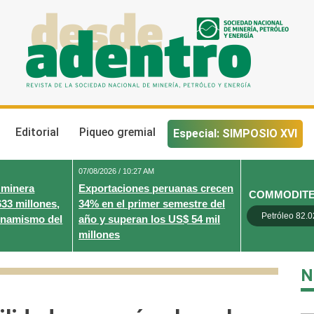
Desde Adentro
Revista de la sociedad nacional de minería, petróleo y energ
Editorial
Piqueo gremial
Especial: SIMPOSIO XVI
07/08/2026 / 10:27 AM
 minera
Exportaciones peruanas crecen
COMMODIT
633 millones,
34% en el primer semestre del
Petróleo 82.0
inamismo del
año y superan los US$ 54 mil
millones
N