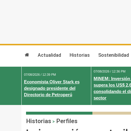
Skip
to
content
Actualidad
Historias
Sostenibilidad
07/08/2026 / 12:36 PM
07/08/2026 / 12:39 PM
MINEM: Inversión
Economista Oliver Stark es
supera los US$ 2,
designado presidente del
consolidando el d
Directorio de Petroperú
sector
Historias
Perfiles
>