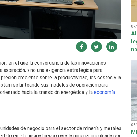
07
Al
le
na
ión, en el que la convergencia de las innovaciones
a aspiración, sino una exigencia estratégica para
presión creciente sobre la productividad, los costos y la
 están replanteando sus modelos de operación para
rientado hacia la transición energética y la
economía
08
tunidades de negocio para el sector de minería y metales
MI
rtido en el principal riesgo para la minería, impulsada por