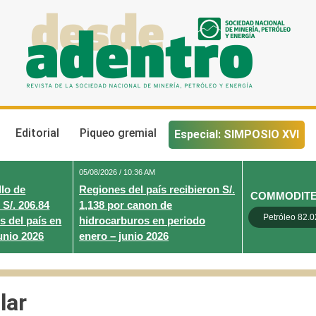
Desde Adentro
Revista de la sociedad nacional de minería, petróleo y energ
Editorial
Piqueo gremial
Especial: SIMPOSIO XVI
05/08/2026 / 10:36 AM
lo de
Regiones del país recibieron S/.
COMMODIT
 S/. 206.84
1,138 por canon de
Petróleo 82.0
s del país en
hidrocarburos en periodo
unio 2026
enero – junio 2026
lar