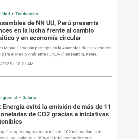
lidad
>
Tendencias
Asamblea de NN UU, Perú presenta
nces en la lucha frente al cambio
ático y en economía circular
ro Miguel Espichán participa en la Asamblea de las Naciones
 para el Medio Ambiente (UNEA-7) en Nairobi, Kenia.
/2025 / 10:21 AM
o gremial
>
Galería
z Energía evitó la emisión de más de 11
toneladas de CO2 gracias a iniciativas
tenibles
mpañía logró reaprovechar más de 102 mil toneladas de
os, el equivalente al 99% del total generado por la