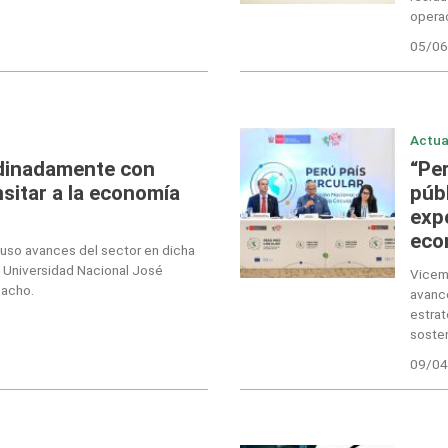
opera
05/06
Actua
dinadamente con
“Pe
sitar a la economía
públ
exp
eco
uso avances del sector en dicha
a Universidad Nacional José
Vicemi
uacho.
avance
estra
sosten
09/04