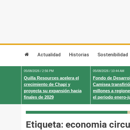
Skip
to
content
Actualidad
Historias
Sostenibilidad
05/08/2026 / 2:56 PM
05/08/2026 / 10:44 AM
Quilla Resources acelera el
Fondo de Desarrol
crecimiento de Chapi y
Camisea transfirió
proyecta su expansión hacia
millones a regione
finales de 2029
el periodo enero-j
Etiqueta:
economia circu