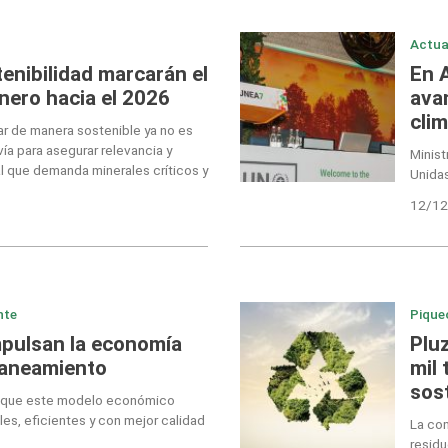
Actua
enibilidad marcarán el
En 
nero hacia el 2026
ava
clim
ar de manera sostenible ya no es
vía para asegurar relevancia y
Minist
al que demanda minerales críticos y
Unidas
12/12
nte
Pique
mpulsan la economía
Plu
Saneamiento
mil 
sos
ó que este modelo económico
es, eficientes y con mejor calidad
La co
residu