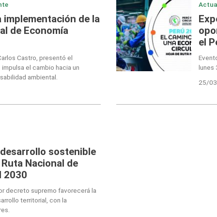
nte
Actua
a implementación de la
Expe
nal de Economía
opo
el P
Carlos Castro, presentó el
Evento
impulsa el cambio hacia un
lunes 
abilidad ambiental.
25/03
desarrollo sostenible
 Ruta Nacional de
l 2030
r decreto supremo favorecerá la
rollo territorial, con la
res.