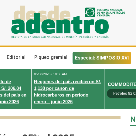
Desde Adentro
Revista de la sociedad nacional de minería, petróleo y energ
Editorial
Piqueo gremial
Especial: SIMPOSIO XVI
05/08/2026 / 10:36 AM
lo de
Regiones del país recibieron S/.
COMMODIT
 S/. 206.84
1,138 por canon de
Petróleo 82.0
s del país en
hidrocarburos en periodo
unio 2026
enero – junio 2026
N