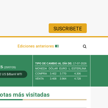
SUSCRIBETE
ía
Ediciones anteriores
TIPO DE CAMBIO AL DÍA DE:
17-07-2026
ES
(20/07/26)
MONEDA
DÓLAR
EURO
L. ESTERLINA
COMPRA
3.402
3.770
4.306
2 US $/Barril WTI
Oro 4,010.80 US $/ Oz. Tr.
Cobre 13,373.00
VENTA
3.408
3.964
4.728
otas más visitadas