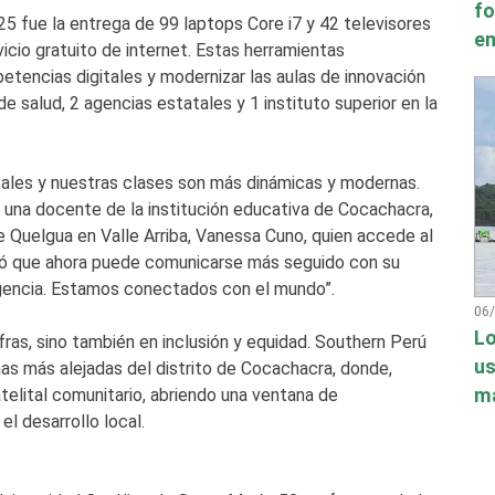
fo
5 fue la entrega de 99 laptops Core i7 y 42 televisores
en
vicio gratuito de internet. Estas herramientas
etencias digitales y modernizar las aulas de innovación
e salud, 2 agencias estatales y 1 instituto superior en la
ales y nuestras clases son más dinámicas y modernas.
 una docente de la institución educativa de Cocachacra,
e Quelgua en Valle Arriba, Vanessa Cuno, quien accede al
tió que ahora puede comunicarse más seguido con su
ergencia. Estamos conectados con el mundo”.
06
Lo
fras, sino también en inclusión y equidad. Southern Perú
us
onas más alejadas del distrito de Cocachacra, donde,
má
elital comunitario, abriendo una ventana de
l desarrollo local.