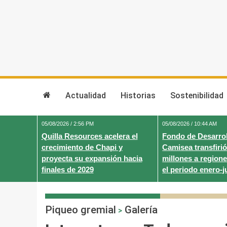
Skip
to
content
Actualidad
Historias
Sostenibilidad
05/08/2026 / 2:56 PM
05/08/2026 / 10:44 AM
Quilla Resources acelera el
Fondo de Desarrol
crecimiento de Chapi y
Camisea transfirió
proyecta su expansión hacia
millones a regione
finales de 2029
el periodo enero-j
Piqueo gremial
Galería
>