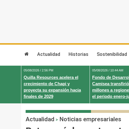
Skip
to
content
Actualidad
Historias
Sostenibilidad
05/08/2026 / 2:56 PM
05/08/2026 / 10:44 AM
Quilla Resources acelera el
Fondo de Desarrol
crecimiento de Chapi y
Camisea transfirió
proyecta su expansión hacia
millones a regione
finales de 2029
el periodo enero-j
Actualidad
Noticias empresariales
>