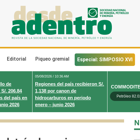
Desde Adentro
Revista de la sociedad nacional de minería, petróleo y energ
Editorial
Piqueo gremial
Especial: SIMPOSIO XVI
05/08/2026 / 10:36 AM
lo de
Regiones del país recibieron S/.
COMMODIT
 S/. 206.84
1,138 por canon de
Petróleo 82.0
s del país en
hidrocarburos en periodo
unio 2026
enero – junio 2026
N