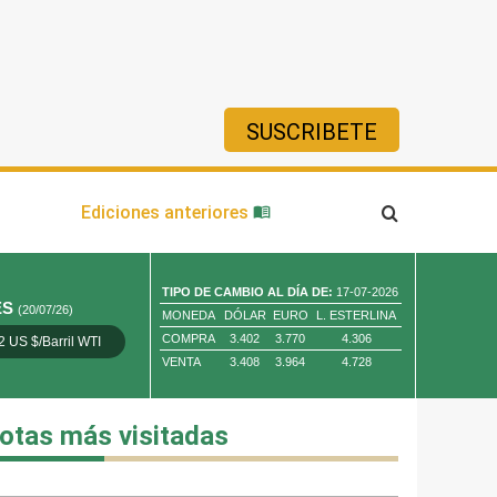
SUSCRIBETE
ía
Ediciones anteriores
TIPO DE CAMBIO AL DÍA DE:
17-07-2026
ES
(20/07/26)
MONEDA
DÓLAR
EURO
L. ESTERLINA
COMPRA
3.402
3.770
4.306
2 US $/Barril WTI
Oro 4,010.80 US $/ Oz. Tr.
Cobre 13,373.00
VENTA
3.408
3.964
4.728
otas más visitadas