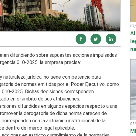
07
Al
le
na
vienen difundiendo sobre supuestas acciones impulsadas
rgencia 010-2025, la empresa precisa:
 naturaleza jurídica, no tiene competencia para
gatoria de normas emitidas por el Poder Ejecutivo, como
.º 010-2025. Dichas decisiones corresponden
tado en el ámbito de sus atribuciones.
ersiones difundidas en algunos espacios respecto a una
romover la derogatoria de dicha norma carecen de
 corresponden con la actuación institucional de la
08
de dentro del marco legal aplicable.
MI
 acciones en estricto cumplimiento de la normativa