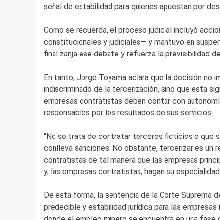
señal de estabilidad para quienes apuestan por desa
Como se recuerda, el proceso judicial incluyó accio
constitucionales y judiciales— y mantuvo en suspen
final zanja ese debate y refuerza la previsibilidad de
En tanto, Jorge Toyama aclara que la decisión no imp
indiscriminado de la tercerización, sino que esta si
empresas contratistas deben contar con autonomía r
responsables por los resultados de sus servicios.
“No se trata de contratar terceros ficticios o que 
conlleva sanciones. No obstante, tercerizar es un re
contratistas de tal manera que las empresas princip
y, las empresas contratistas, hagan su especialidad
De esta forma, la sentencia de la Corte Suprema 
predecible y estabilidad jurídica para las empresas
donde el empleo minero se encuentra en una fase d