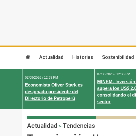
Skip
to
content
Actualidad
Historias
Sostenibilidad
07/08/2026 / 12:36 PM
07/08/2026 / 12:39 PM
MINEM: Inversión
Economista Oliver Stark es
supera los US$ 2,
designado presidente del
consolidando el d
Directorio de Petroperú
sector
Actualidad
Tendencias
>