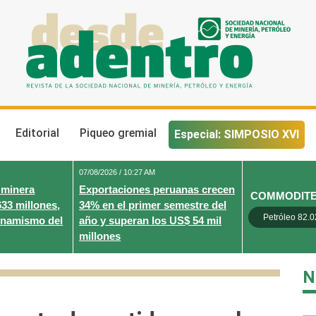
Desde Adentro
Revista de la sociedad nacional de minería, petróleo y energ
Editorial
Piqueo gremial
Especial: SIMPOSIO XVI
07/08/2026 / 10:27 AM
 minera
Exportaciones peruanas crecen
COMMODIT
633 millones,
34% en el primer semestre del
Petróleo 82.0
inamismo del
año y superan los US$ 54 mil
millones
N