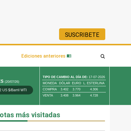
SUSCRIBETE
ía
Ediciones anteriores
TIPO DE CAMBIO AL DÍA DE:
17-07-2026
ES
(20/07/26)
MONEDA
DÓLAR
EURO
L. ESTERLINA
COMPRA
3.402
3.770
4.306
2 US $/Barril WTI
Oro 4,010.80 US $/ Oz. Tr.
Cobre 13,373.00
VENTA
3.408
3.964
4.728
otas más visitadas