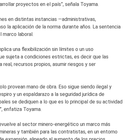
rrollar proyectos en el país”, señala Toyama.
nes en distintas instancias —administrativas,
so la aplicación de la norma durante años. La sentencia
l marco laboral.
lica una flexibilización sin límites o un uso
gue sujeta a condiciones estrictas, es decir que las
eal, recursos propios, asumir riesgos y ser
solo provean mano de obra. Eso sigue siendo ilegal y
spiro y un espaldarazo a la seguridad jurídica de
ales se dediquen a lo que es lo principal de su actividad
”, enfatiza Toyama.
devuelve al sector minero-energético un marco más
 mineras y también para las contratistas, en un entorno
e expansión, alineado al aumento de los precios