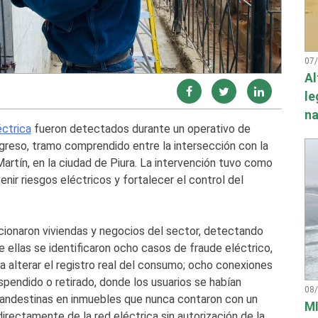
07
Al
le
na
éctrica
fueron detectados durante un operativo de
ogreso, tramo comprendido entre la intersección con la
Martín, en la ciudad de Piura. La intervención tuvo como
enir riesgos eléctricos y fortalecer el control del
ccionaron viviendas y negocios del sector, detectando
e ellas se identificaron ocho casos de fraude eléctrico,
a alterar el registro real del consumo; ocho conexiones
spendido o retirado, donde los usuarios se habían
08
landestinas en inmuebles que nunca contaron con un
MI
irectamente de la red eléctrica sin autorización de la