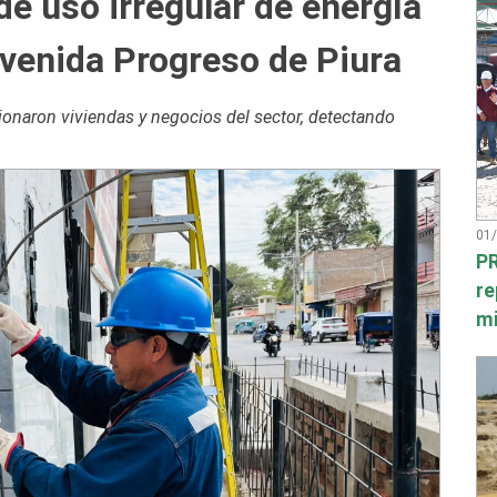
e uso irregular de energía
avenida Progreso de Piura
cionaron viviendas y negocios del sector, detectando
01
PR
re
mi