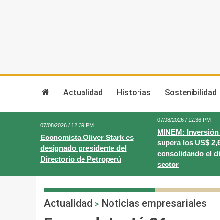
Skip
to
content
Actualidad
Historias
Sostenibilidad
07/08/2026 / 12:36 PM
07/08/2026 / 12:39 PM
MINEM: Inversión
Economista Oliver Stark es
supera los US$ 2,
designado presidente del
consolidando el d
Directorio de Petroperú
sector
Actualidad
Noticias empresariales
>