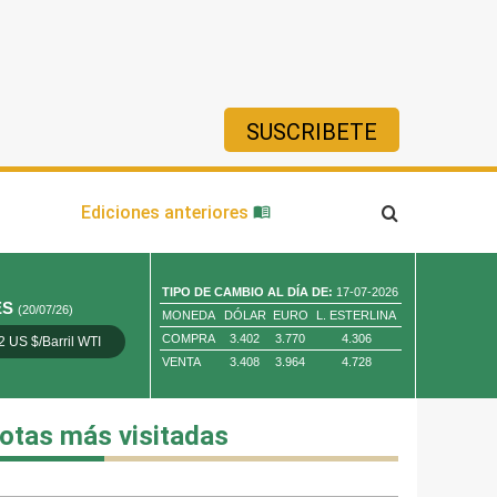
SUSCRIBETE
ía
Ediciones anteriores
TIPO DE CAMBIO AL DÍA DE:
17-07-2026
ES
(20/07/26)
MONEDA
DÓLAR
EURO
L. ESTERLINA
COMPRA
3.402
3.770
4.306
2 US $/Barril WTI
Oro 4,010.80 US $/ Oz. Tr.
Cobre 13,373.00
VENTA
3.408
3.964
4.728
otas más visitadas