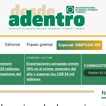
Desde Adentro
Revista de la sociedad nacional de minería, petróleo y energ
Editorial
Piqueo gremial
Especial: SIMPOSIO XVI
07/08/2026 / 10:27 AM
 minera
Exportaciones peruanas crecen
COMMODIT
633 millones,
34% en el primer semestre del
Petróleo 82.0
inamismo del
año y superan los US$ 54 mil
millones
N