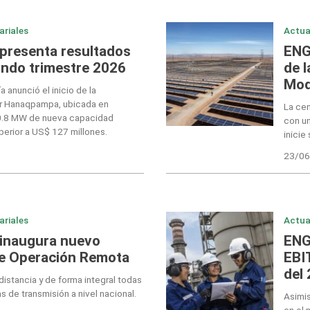
ariales
Actua
presenta resultados
ENG
undo trimestre 2026
de 
Moq
a anunció el inicio de la
ar Hanaqpampa, ubicada en
La cen
0.8 MW de nueva capacidad
con un
perior a US$ 127 millones.
inicie
23/06
ariales
Actua
 inaugura nuevo
ENG
de Operación Remota
EBI
del
istancia y de forma integral todas
s de transmisión a nivel nacional.
Asimi
en el 