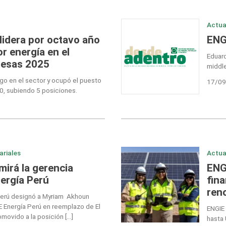
Actua
lidera por octavo año
ENG
r energía en el
Eduard
resas 2025
middle
go en el sector y ocupó el puesto
17/09
00, subiendo 5 posiciones.
ariales
Actua
irá la gerencia
ENG
ergía Perú
fin
ren
 Perú designó a Myriam Akhoun
 Energía Perú en reemplazo de El
ENGIE 
movido a la posición […]
hasta 