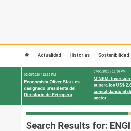
Skip
to
content
Actualidad
Historias
Sostenibilidad
07/08/2026 / 12:36 PM
07/08/2026 / 12:39 PM
MINEM: Inversión
Economista Oliver Stark es
supera los US$ 2,
designado presidente del
consolidando el d
Directorio de Petroperú
sector
Search Results for:
ENGI