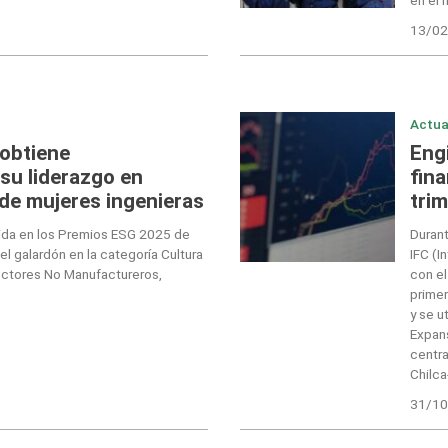
13/02
Actua
 obtiene
Eng
su liderazgo en
fin
 de mujeres ingenieras
tri
uida en los Premios ESG 2025 de
Durant
 galardón en la categoría Cultura
IFC (I
ectores No Manufactureros,
con el
prime
y se u
Expans
centra
Chilc
31/10