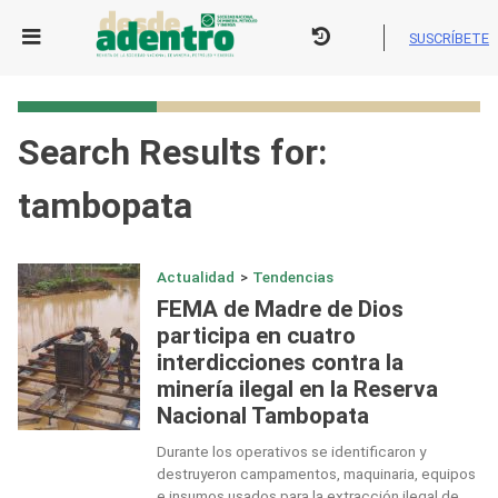
Skip
to
SUSCRÍBETE
content
Search Results for:
tambopata
Actualidad
>
Tendencias
FEMA de Madre de Dios
participa en cuatro
interdicciones contra la
minería ilegal en la Reserva
Nacional Tambopata
Durante los operativos se identificaron y
destruyeron campamentos, maquinaria, equipos
e insumos usados para la extracción ilegal de