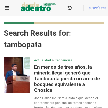
Skip
to
SUSCRÍBETE
content
Search Results for:
tambopata
Actualidad
>
Tendencias
En menos de tres años, la
minería ilegal generó que
Tambopata pierda un área de
bosques equivalente a
Chosica
José Carlos De Piérola instó a que, desde el
sector minero peruano, se tomen acciones
frente a los riesgos para la naturaleza y el clima