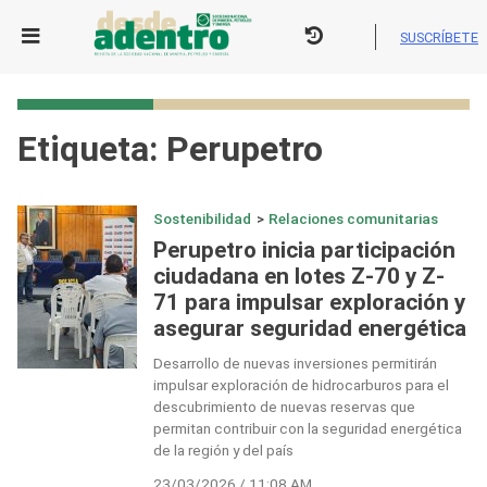
Skip
to
SUSCRÍBETE
content
Etiqueta:
Perupetro
Sostenibilidad
>
Relaciones comunitarias
Perupetro inicia participación
ciudadana en lotes Z-70 y Z-
71 para impulsar exploración y
asegurar seguridad energética
Desarrollo de nuevas inversiones permitirán
impulsar exploración de hidrocarburos para el
descubrimiento de nuevas reservas que
permitan contribuir con la seguridad energética
de la región y del país
23/03/2026 / 11:08 AM