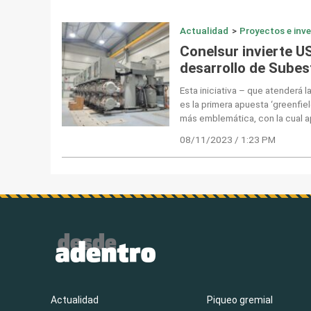
Actualidad
>
Proyectos e inv
Conelsur invierte U
desarrollo de Subest
Esta iniciativa – que atenderá 
es la primera apuesta ‘greenfield
más emblemática, con la cual a
08/11/2023 / 1:23 PM
Actualidad
Piqueo gremial