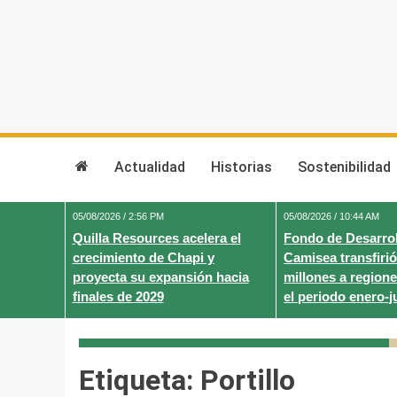
Skip
to
content
Actualidad
Historias
Sostenibilidad
05/08/2026 / 2:56 PM
05/08/2026 / 10:44 AM
Quilla Resources acelera el
Fondo de Desarrol
crecimiento de Chapi y
Camisea transfirió
proyecta su expansión hacia
millones a regione
finales de 2029
el periodo enero-j
Etiqueta:
Portillo