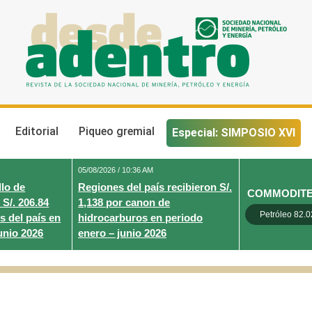
Desde Adentro
Revista de la sociedad nacional de minería, petróleo y energ
Editorial
Piqueo gremial
Especial: SIMPOSIO XVI
05/08/2026 / 10:36 AM
lo de
Regiones del país recibieron S/.
COMMODIT
 S/. 206.84
1,138 por canon de
Petróleo 82.0
s del país en
hidrocarburos en periodo
unio 2026
enero – junio 2026