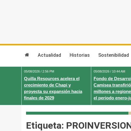
Skip
to
content
Actualidad
Historias
Sostenibilidad
05/08/2026 / 2:56 PM
05/08/2026 / 10:44 AM
Quilla Resources acelera el
Fondo de Desarrol
crecimiento de Chapi y
Camisea transfirió
proyecta su expansión hacia
millones a regione
finales de 2029
el periodo enero-j
Etiqueta:
PROINVERSIO