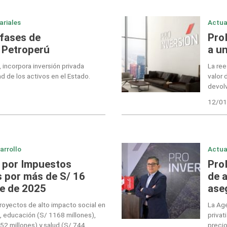
ariales
Actua
 fases de
Pro
 Petroperú
a u
, incorpora inversión privada
La ree
ad de los activos en el Estado.
valor 
devolv
12/01
arrollo
Actua
s por Impuestos
Pro
 por más de S/ 16
de 
re de 2025
ase
royectos de alto impacto social en
La Age
, educación (S/ 1168 millones),
privat
52 millones) y salud (S/ 744
precio