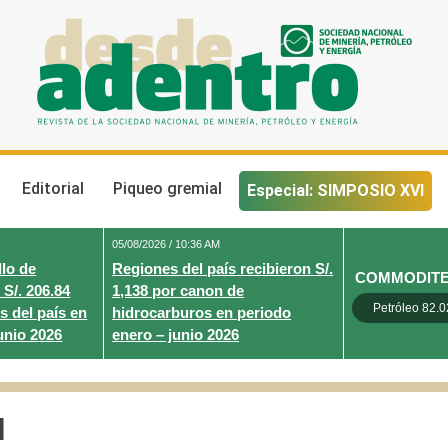
Desde Adentro
Revista de la sociedad nacional de minería, petróleo y energ
Editorial
Piqueo gremial
Especial: SIMPOSIO XVI
05/08/2026 / 10:36 AM
lo de
Regiones del país recibieron S/.
COMMODIT
 S/. 206.84
1,138 por canon de
Petróleo 82.0
s del país en
hidrocarburos en periodo
unio 2026
enero – junio 2026
N