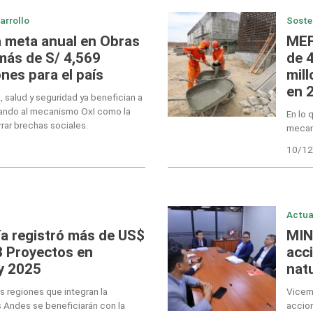
arrollo
Soste
a meta anual en Obras
MEF
más de S/ 4,569
de 
ones para el país
mil
en 
 salud y seguridad ya benefician a
dando al mecanismo OxI como la
En lo 
rar brechas sociales.
mecan
10/12
Actua
ía registró más de US$
MIN
8 Proyectos en
acc
y 2025
natu
s regiones que integran la
Vicemi
Andes se beneficiarán con la
accion