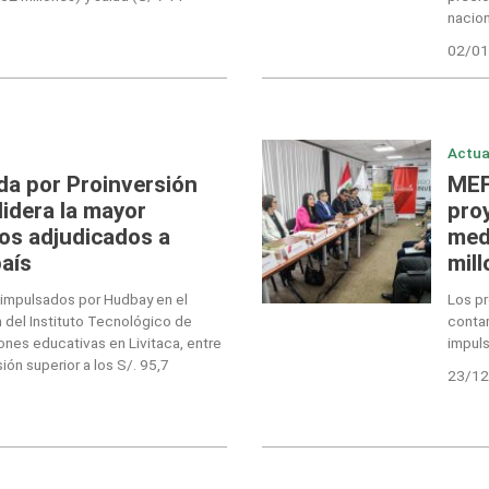
nacion
02/01
Actua
da por Proinversión
MEF
lidera la mayor
pro
os adjudicados a
med
país
mil
s impulsados por Hudbay en el
Los pr
 del Instituto Tecnológico de
contar
ciones educativas en Livitaca, entre
impuls
ión superior a los S/. 95,7
23/12