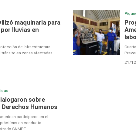
Pique
lizó maquinaria para
Pro
por lluvias en
Ame
lab
rotección de infraestructura
Cuarta
l tránsito en zonas afectadas.
Preve
21/12
icas
ialogaron sobre
n Derechos Humanos
merican participaron en el
 prácticas en conducta
anizado SNMPE.