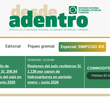
Desde Adentro
Revista de la sociedad nacional de minería, petróleo y energ
Editorial
Piqueo gremial
Especial: SIMPOSIO XVI
05/08/2026 / 10:36 AM
lo de
Regiones del país recibieron S/.
COMMODIT
 S/. 206.84
1,138 por canon de
Petróleo 82.0
s del país en
hidrocarburos en periodo
unio 2026
enero – junio 2026