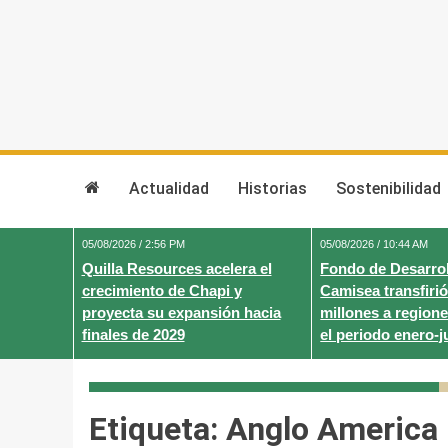
Skip
to
content
Actualidad
Historias
Sostenibilidad
05/08/2026 / 2:56 PM
05/08/2026 / 10:44 AM
Quilla Resources acelera el
Fondo de Desarrol
crecimiento de Chapi y
Camisea transfirió
proyecta su expansión hacia
millones a regione
finales de 2029
el periodo enero-j
Etiqueta:
Anglo America