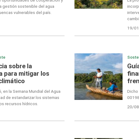
la gestión sostenible del agua
incorp
uencas vulnerables del país.
interv
cambi
19/01
nte
Soste
ia sobre la
Guí
 para mitigar los
fin
climático
fren
tó, en la Semana Mundial del Agua
Dicho
ad de estandarizar los sistemas
00198
os recursos hídricos.
20/08