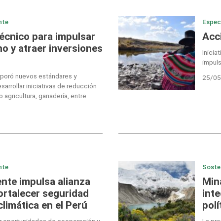
nte
Espec
écnico para impulsar
Acci
o y atraer inversiones
Inicia
impul
orporó nuevos estándares y
25/05
arrollar iniciativas de reducción
agricultura, ganadería, entre
nte
Soste
ente impulsa alianza
Min
ortalecer seguridad
inte
 climática en el Perú
polí
car oportunidades de cooperación y
La pro