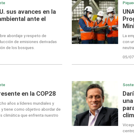
nte
Pique
U. sus avances en la
UNA
ambiental ante el
Pro
Min
bre abordaje y respeto de
La em
educción de emisiones derivadas
con un
ión de los bosques.
neutra
05/07
nte
Soste
esente en la COP28
Dar
una 
cho años a líderes mundiales y
para
 y tiene como objetivo abordar de
cli
is climática que enfrenta nuestro
Vicepr
centro