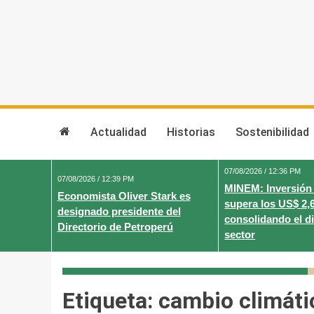
Skip
to
content
Actualidad
Historias
Sostenibilidad
07/08/2026 / 12:36 PM
07/08/2026 / 12:39 PM
MINEM: Inversión
Economista Oliver Stark es
supera los US$ 2,
designado presidente del
consolidando el d
Directorio de Petroperú
sector
Etiqueta:
cambio climáti