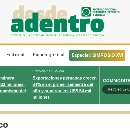
Desde Adentro
Revista de la sociedad nacional de minería, petróleo y energ
Editorial
Piqueo gremial
Especial: SIMPOSIO XVI
07/08/2026 / 10:27 AM
 minera
Exportaciones peruanas crecen
COMMODIT
633 millones,
34% en el primer semestre del
Petróleo 82.0
inamismo del
año y superan los US$ 54 mil
millones
co