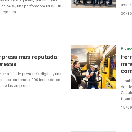
abrien
 Cat 7495, una perforadora MD6380
vergadura.
09/12
Pique
empresa más reputada
Fer
presas
min
con
 análisis de presencia digital y una
onales, en torno a 200 indicadores
El púb
d de las empresas.
desde 
Cat ub
tecnol
15/09