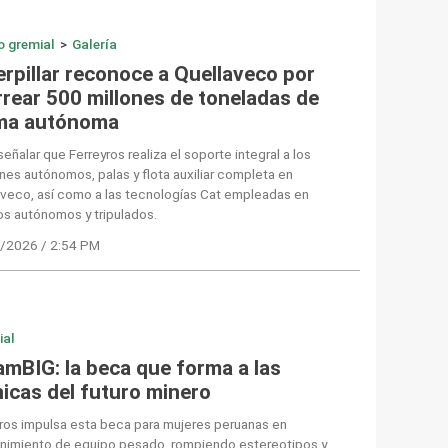
o gremial
>
Galería
erpillar reconoce a Quellaveco por
rrear 500 millones de toneladas de
ma autónoma
eñalar que Ferreyros realiza el soporte integral a los
es autónomos, palas y flota auxiliar completa en
aveco, así como a las tecnologías Cat empleadas en
s autónomos y tripulados.
/2026 / 2:54 PM
ial
amBIG: la beca que forma a las
nicas del futuro minero
ros impulsa esta beca para mujeres peruanas en
nimiento de equipo pesado, rompiendo estereotipos y