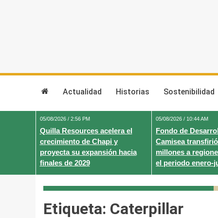
Skip
to
content
Actualidad
Historias
Sostenibilidad
05/08/2026 / 2:56 PM
05/08/2026 / 10:44 AM
Quilla Resources acelera el
Fondo de Desarrol
crecimiento de Chapi y
Camisea transfirió
proyecta su expansión hacia
millones a regione
finales de 2029
el periodo enero-j
Etiqueta:
Caterpillar