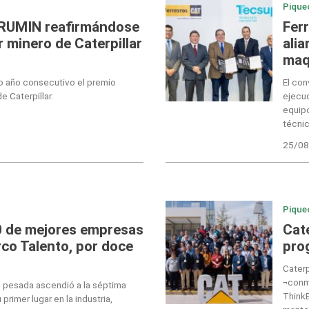
Pique
PERUMIN reafirmándose
Fer
 minero de Caterpillar
alia
maq
o año consecutivo el premio
El con
e Caterpillar.
ejecu
equipo
técnic
25/08
Pique
0 de mejores empresas
Cate
rco Talento, por doce
pro
Caterp
¬conm
a pesada ascendió a la séptima
ThinkB
 primer lugar en la industria,