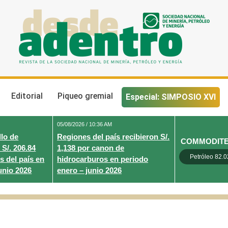
Desde Adentro
Revista de la sociedad nacional de minería, petróleo y energ
Editorial
Piqueo gremial
Especial: SIMPOSIO XVI
05/08/2026 / 10:36 AM
lo de
Regiones del país recibieron S/.
COMMODIT
 S/. 206.84
1,138 por canon de
Petróleo 82.0
s del país en
hidrocarburos en periodo
unio 2026
enero – junio 2026