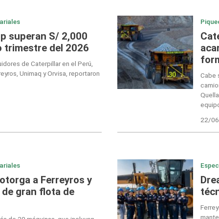
ariales
Pique
p superan S/ 2,000
Cat
 trimestre del 2026
aca
for
idores de Caterpillar en el Perú,
eyros, Unimaq y Orvisa, reportaron
Cabe s
camion
Quell
equipo
22/06
ariales
Espec
torga a Ferreyros y
Dre
n de gran flota de
téc
Ferrey
mante
más de 20 máquinas, que incluyen