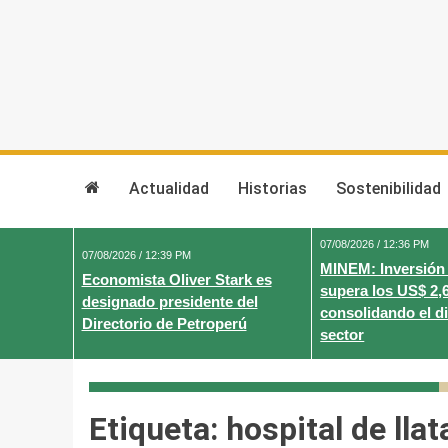
Skip
to
content
Actualidad
Historias
Sostenibilidad
07/08/2026 / 12:36 PM
07/08/2026 / 12:39 PM
MINEM: Inversión
Economista Oliver Stark es
supera los US$ 2,
designado presidente del
consolidando el d
Directorio de Petroperú
sector
Etiqueta:
hospital de llat