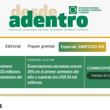
Desde Adentro
Revista de la sociedad nacional de minería, petróleo y energ
Editorial
Piqueo gremial
Especial: SIMPOSIO XVI
07/08/2026 / 10:27 AM
 minera
Exportaciones peruanas crecen
COMMODIT
633 millones,
34% en el primer semestre del
Petróleo 82.0
inamismo del
año y superan los US$ 54 mil
millones
a