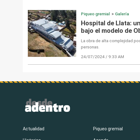
Piqueo gremial
>
Galería
Hospital de Llata: u
bajo el modelo de O
La obra de alta complejidad po
personas.
24/07/2024 / 9:33 AM
Actualidad
Piqueo gremial