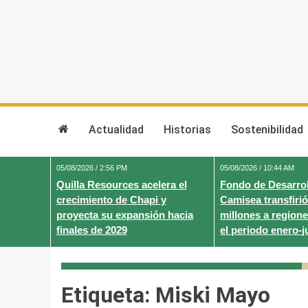
Skip
to
content
Actualidad
Historias
Sostenibilidad
05/08/2026 / 2:56 PM
05/08/2026 / 10:44 AM
Quilla Resources acelera el
Fondo de Desarrol
crecimiento de Chapi y
Camisea transfirió
proyecta su expansión hacia
millones a regione
finales de 2029
el periodo enero-j
Etiqueta:
Miski Mayo