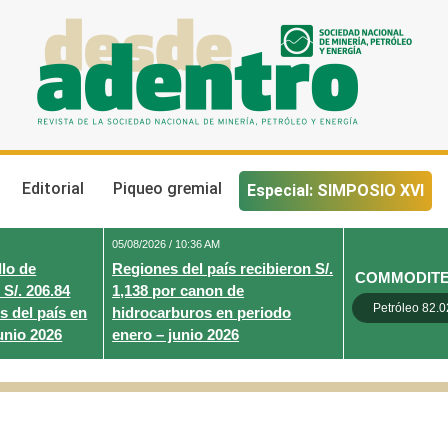
Desde Adentro
Revista de la sociedad nacional de minería, petróleo y energ
Editorial
Piqueo gremial
Especial: SIMPOSIO XVI
05/08/2026 / 10:36 AM
lo de
Regiones del país recibieron S/.
COMMODIT
 S/. 206.84
1,138 por canon de
Petróleo 82.0
s del país en
hidrocarburos en periodo
unio 2026
enero – junio 2026