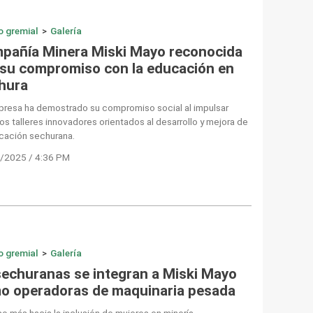
o gremial
>
Galería
pañía Minera Miski Mayo reconocida
 su compromiso con la educación en
hura
presa ha demostrado su compromiso social al impulsar
os talleres innovadores orientados al desarrollo y mejora de
ucación sechurana.
/2025 / 4:36 PM
o gremial
>
Galería
sechuranas se integran a Miski Mayo
o operadoras de maquinaria pesada
o más hacia la inclusión de mujeres en minería.