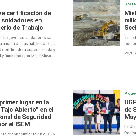
Soste
 certificación de
Mis
 soldadores en
mil
terio de Trabajo
Sec
n, los jóvenes soldadores se
Transf
luación de sus habilidades, la
compr
d certificadora especializada y
23/05
l y financiada por Miski Mayo.
Pique
rimer lugar en la
UGE
 Tajo Abierto” en el
de 
onal de Seguridad
May
or el ISEM
La Uni
Region
ante reconocimiento en el XXVI