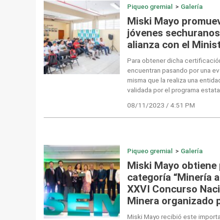
Piqueo gremial
>
Galería
Miski Mayo promueve
jóvenes sechuranos
alianza con el Minis
Para obtener dicha certificació
encuentran pasando por una eva
misma que la realiza una entida
validada por el programa estata
08/11/2023 / 4:51 PM
Piqueo gremial
>
Galería
Miski Mayo obtiene p
categoría “Minería a
XXVI Concurso Naci
Minera organizado p
Miski Mayo recibió este import