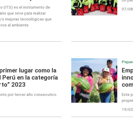
o (ITS) es el instrumento de
07/08
io que sirve para realizar
y/o mejoras tecnológicas que
ivos al ambiente.
Pique
primer lugar como la
Emp
 Perú en la categoría
inn
erto” 2023
com
nto por tercer año consecutivo.
Este p
propie
19/02