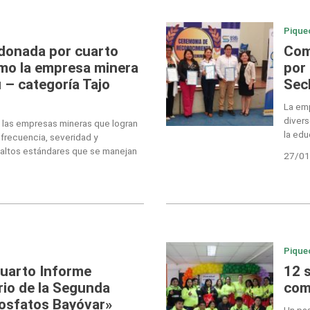
Pique
rdonada por cuarto
Com
mo la empresa minera
por
 – categoría Tajo
Sec
La em
divers
 las empresas mineras que logran
la ed
 frecuencia, severidad y
s altos estándares que se manejan
27/01
Pique
Cuarto Informe
12 
io de la Segunda
com
Fosfatos Bayóvar»
Un pas