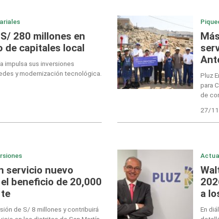
ariales
Pique
 S/ 280 millones en
Más
 de capitales local
serv
Ant
a impulsa sus inversiones
edes y modernización tecnológica.
Pluz E
para C
de co
27/11
ersiones
Actua
n servicio nuevo
Walt
el beneficio de 20,000
202
rte
a lo
sión de S/ 8 millones y contribuirá
En diá
vicio en los distritos de San Martín
detall