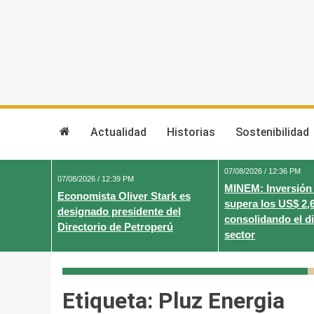
Skip
to
content
Actualidad
Historias
Sostenibilidad
07/08/2026 / 12:36 PM
07/08/2026 / 12:39 PM
MINEM: Inversión
Economista Oliver Stark es
supera los US$ 2,
designado presidente del
consolidando el d
Directorio de Petroperú
sector
Etiqueta:
Pluz Energia