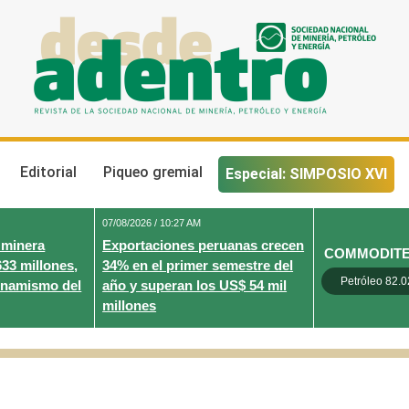
Desde Adentro
Revista de la sociedad nacional de minería, petróleo y energ
Editorial
Piqueo gremial
Especial: SIMPOSIO XVI
07/08/2026 / 10:27 AM
 minera
Exportaciones peruanas crecen
COMMODIT
633 millones,
34% en el primer semestre del
Petróleo 82.0
inamismo del
año y superan los US$ 54 mil
millones