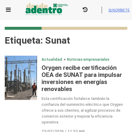
Skip
to
SUSCRÍBETE
content
Etiqueta:
Sunat
Actualidad
>
Noticias empresariales
Orygen recibe certificación
OEA de SUNAT para impulsar
inversiones en energías
renovables
Esta certificación fortalece también la
confianza del suministro eléctrico que Orygen
ofrece a sus clientes, al agilizar procesos de
comercio exterior y mejorar la eficiencia
operativa.
23/02/2026 / 11:53 AM