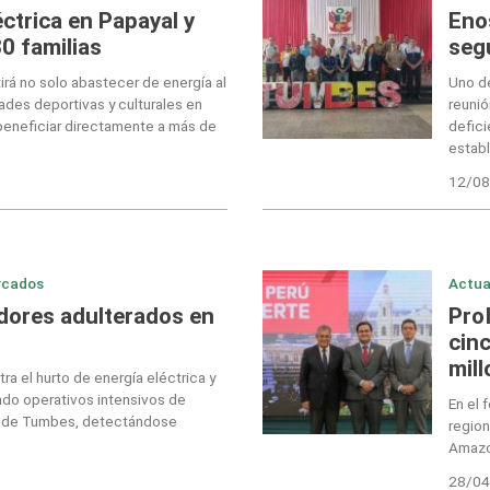
ctrica en Papayal y
Eno
0 familias
seg
rá no solo abastecer de energía al
Uno de
dades deportivas y culturales en
reunió
 beneficiar directamente a más de
defici
estab
12/08
rcados
Actua
dores adulterados en
Pro
cin
mil
a el hurto de energía eléctrica y
ndo operativos intensivos de
En el 
as de Tumbes, detectándose
region
Amazon
28/04