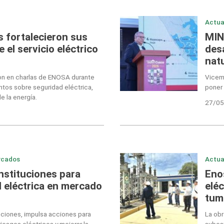
Actua
 fortalecieron sus
MIN
el servicio eléctrico
des
nat
on en charlas de ENOSA durante
Vicemi
tos sobre seguridad eléctrica,
poner
e la energía.
27/05
rcados
Actua
nstituciones para
Eno
d eléctrica en mercado
eléc
tum
tuciones, impulsa acciones para
La obr
riesgos eléctricos y mejorar la
subest