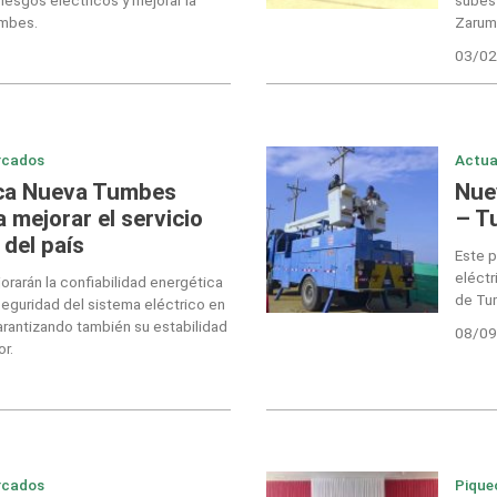
umbes.
Zarumi
03/02
rcados
Actua
ica Nueva Tumbes
Nue
a mejorar el servicio
– T
 del país
Este p
eléctr
orarán la confiabilidad energética
de Tum
seguridad del sistema eléctrico en
rantizando también su estabilidad
08/09
r.
rcados
Pique