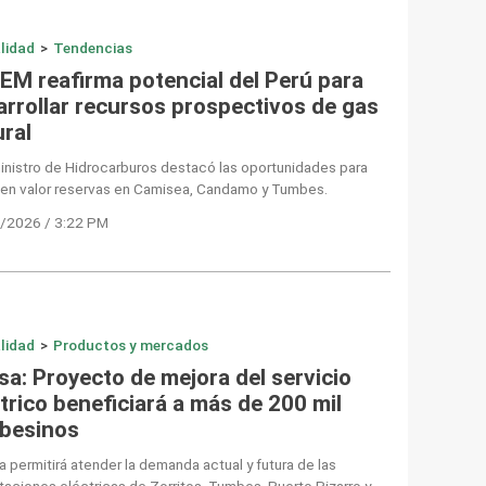
lidad
>
Tendencias
EM reafirma potencial del Perú para
arrollar recursos prospectivos de gas
ural
nistro de Hidrocarburos destacó las oportunidades para
 en valor reservas en Camisea, Candamo y Tumbes.
/2026 / 3:22 PM
lidad
>
Productos y mercados
sa: Proyecto de mejora del servicio
trico beneficiará a más de 200 mil
besinos
a permitirá atender la demanda actual y futura de las
aciones eléctricas de Zorritos, Tumbes, Puerto Pizarro y