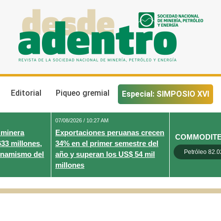
Desde Adentro
Revista de la sociedad nacional de minería, petróleo y energ
Editorial
Piqueo gremial
Especial: SIMPOSIO XVI
07/08/2026 / 10:27 AM
 minera
Exportaciones peruanas crecen
COMMODIT
633 millones,
34% en el primer semestre del
Petróleo 82.0
inamismo del
año y superan los US$ 54 mil
millones