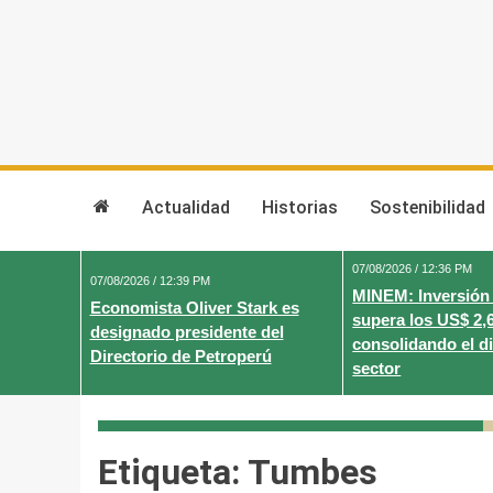
Skip
to
content
Actualidad
Historias
Sostenibilidad
07/08/2026 / 12:36 PM
07/08/2026 / 12:39 PM
MINEM: Inversión
Economista Oliver Stark es
supera los US$ 2,
designado presidente del
consolidando el d
Directorio de Petroperú
sector
Etiqueta:
Tumbes