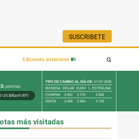
SUSCRIBETE
ía
Ediciones anteriores
TIPO DE CAMBIO AL DÍA DE:
17-07-2026
ES
(20/07/26)
MONEDA
DÓLAR
EURO
L. ESTERLINA
COMPRA
3.402
3.770
4.306
2 US $/Barril WTI
Oro 4,010.80 US $/ Oz. Tr.
Cobre 13,373.00
VENTA
3.408
3.964
4.728
otas más visitadas