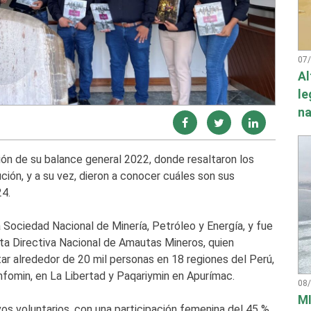
07
Al
le
na
ón de su balance general 2022, donde resaltaron los
ución, y a su vez, dieron a conocer cuáles son sus
4.
a Sociedad Nacional de Minería, Petróleo y Energía, y fue
ta Directiva Nacional de Amautas Mineros, quien
r alrededor de 20 mil personas en 18 regiones del Perú,
fomin, en La Libertad y Paqariymin en Apurímac.
08
MI
os voluntarios, con una participación femenina del 45 %,