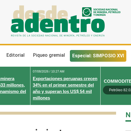
Desde Adentro
Revista de la sociedad nacional de minería, petróleo y energ
Editorial
Piqueo gremial
Especial: SIMPOSIO XVI
07/08/2026 / 10:27 AM
 minera
Exportaciones peruanas crecen
COMMODIT
633 millones,
34% en el primer semestre del
Petróleo 82.0
inamismo del
año y superan los US$ 54 mil
millones
N