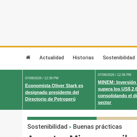
Skip
to
content
Actualidad
Historias
Sostenibilidad
07/08/2026 / 12:36 PM
07/08/2026 / 12:39 PM
MINEM: Inversión
Economista Oliver Stark es
supera los US$ 2,
designado presidente del
consolidando el d
Directorio de Petroperú
sector
Sostenibilidad
Buenas prácticas
>