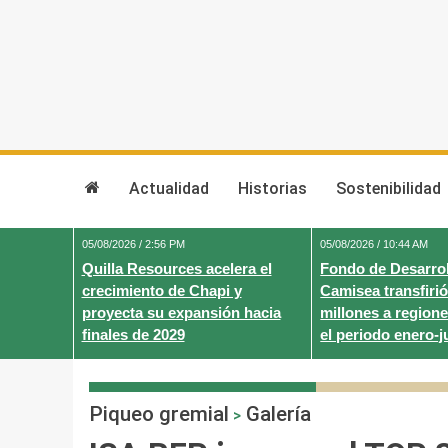
Skip
to
content
Actualidad
Historias
Sostenibilidad
05/08/2026 / 2:56 PM
05/08/2026 / 10:44 AM
Quilla Resources acelera el
Fondo de Desarrol
crecimiento de Chapi y
Camisea transfirió
proyecta su expansión hacia
millones a regione
finales de 2029
el periodo enero-j
Piqueo gremial
Galería
>