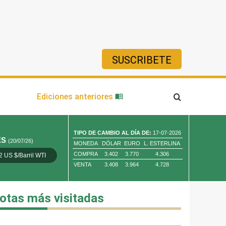
SUSCRIBETE
ía
Ediciones anteriores
TIPO DE CAMBIO AL DÍA DE:
17-07-2026
ES
(20/07/26)
MONEDA
DÓLAR
EURO
L. ESTERLINA
COMPRA
3.402
3.770
4.306
2 US $/Barril WTI
Oro 4,010.80 US $/ Oz. Tr.
Cobre 13,373.00
VENTA
3.408
3.964
4.728
otas más visitadas