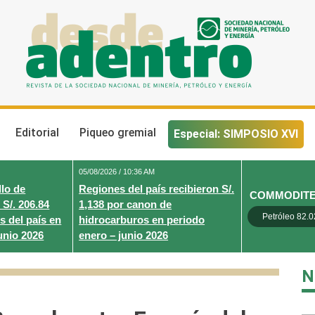
Desde Adentro
Revista de la sociedad nacional de minería, petróleo y energ
Editorial
Piqueo gremial
Especial: SIMPOSIO XVI
05/08/2026 / 10:36 AM
lo de
Regiones del país recibieron S/.
COMMODIT
 S/. 206.84
1,138 por canon de
Petróleo 82.0
s del país en
hidrocarburos en periodo
unio 2026
enero – junio 2026
N