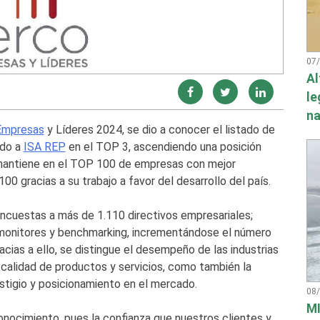
07
Al
le
na
Empresas
y Líderes 2024, se dio a conocer el listado de
ndo a
ISA REP
en el TOP 3, ascendiendo una posición
 mantiene en el TOP 100 de empresas con mejor
0 gracias a su trabajo a favor del desarrollo del país.
ncuestas a más de 1.110 directivos empresariales;
 monitores y benchmarking, incrementándose el número
cias a ello, se distingue el desempeño de las industrias
 calidad de productos y servicios, como también la
restigio y posicionamiento en el mercado.
08
MI
ocimiento, pues la confianza que nuestros clientes y