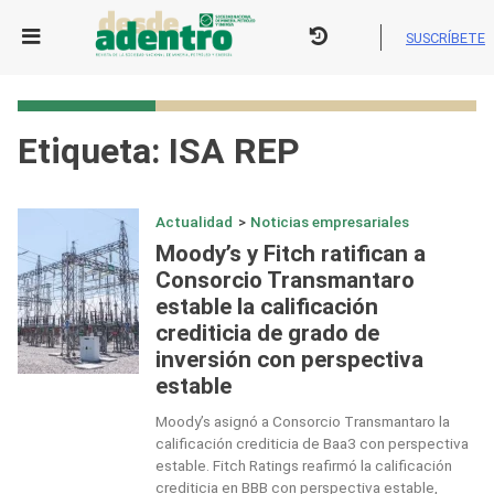
Skip
to
SUSCRÍBETE
content
Etiqueta:
ISA REP
Actualidad
>
Noticias empresariales
Moody’s y Fitch ratifican a
Consorcio Transmantaro
estable la calificación
crediticia de grado de
inversión con perspectiva
estable
Moody’s asignó a Consorcio Transmantaro la
calificación crediticia de Baa3 con perspectiva
estable. Fitch Ratings reafirmó la calificación
crediticia en BBB con perspectiva estable,