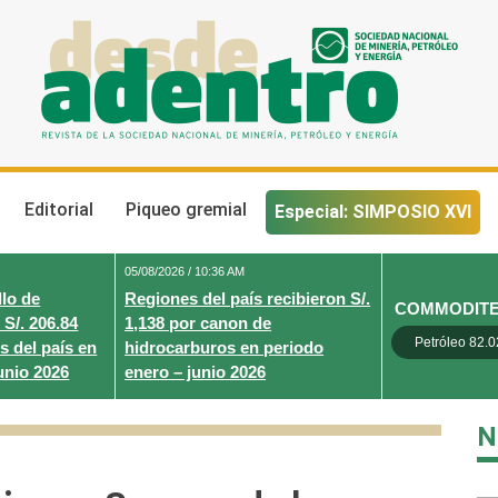
Desde Adentro
Revista de la sociedad nacional de minería, petróleo y energ
Editorial
Piqueo gremial
Especial: SIMPOSIO XVI
05/08/2026 / 10:36 AM
lo de
Regiones del país recibieron S/.
COMMODIT
 S/. 206.84
1,138 por canon de
Petróleo 82.0
s del país en
hidrocarburos en periodo
unio 2026
enero – junio 2026
N