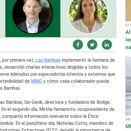
07
Al
le
na
, por primera vez,
Las Bambas
implementó la Semana de
, desarrolló charlas interactivas dirigidas a todos los
eron liderados por especialistas internos y externos que
stenibilidad de
MMG
y cómo cada colaborador puede
Las Bambas.
as Bambas, Siri Genik, directora y fundadora de Bridge,
. En el segundo día, Mirtha Yamamoto, vicepresidente de
 compartió información relevante sobre la Ética
08
tenible. En el penúltimo día, Nicholas Cotts, miembro de
MI
 Industrias Extractivas (EITI), detalló la importancia de