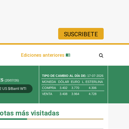
SUSCRIBETE
ía
Ediciones anteriores
TIPO DE CAMBIO AL DÍA DE:
17-07-2026
ES
(20/07/26)
MONEDA
DÓLAR
EURO
L. ESTERLINA
COMPRA
3.402
3.770
4.306
2 US $/Barril WTI
Oro 4,010.80 US $/ Oz. Tr.
Cobre 13,373.00
VENTA
3.408
3.964
4.728
otas más visitadas