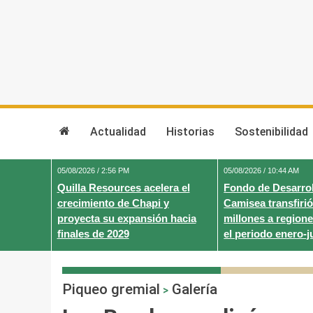
Skip
to
content
Actualidad
Historias
Sostenibilidad
05/08/2026 / 2:56 PM
05/08/2026 / 10:44 AM
Quilla Resources acelera el
Fondo de Desarrol
crecimiento de Chapi y
Camisea transfirió
proyecta su expansión hacia
millones a regione
finales de 2029
el periodo enero-j
Piqueo gremial
Galería
>