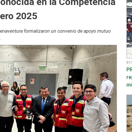
conocida en la Competencia
nero 2025
uenaventura formalizaron un convenio de apoyo mutuo
.
01
PR
re
mi