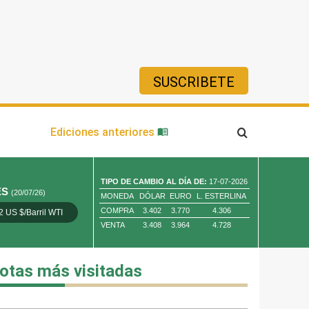
SUSCRIBETE
ía
Ediciones anteriores
TIPO DE CAMBIO AL DÍA DE:
17-07-2026
ES
(20/07/26)
MONEDA
DÓLAR
EURO
L. ESTERLINA
COMPRA
3.402
3.770
4.306
2 US $/Barril WTI
Oro 4,010.80 US $/ Oz. Tr.
Cobre 13,373.00
VENTA
3.408
3.964
4.728
otas más visitadas