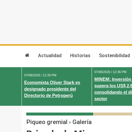
Skip
to
content
Actualidad
Historias
Sostenibilidad
07/08/2026 / 12:36 PM
07/08/2026 / 12:39 PM
MINEM: Inversión
Economista Oliver Stark es
supera los US$ 2,
designado presidente del
consolidando el d
Directorio de Petroperú
sector
Piqueo gremial
Galería
>