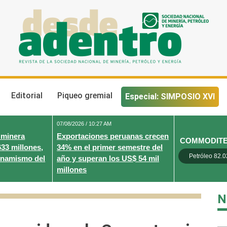
Desde Adentro
Revista de la sociedad nacional de minería, petróleo y energ
Editorial
Piqueo gremial
Especial: SIMPOSIO XVI
07/08/2026 / 10:27 AM
 minera
Exportaciones peruanas crecen
COMMODIT
633 millones,
34% en el primer semestre del
Petróleo 82.0
inamismo del
año y superan los US$ 54 mil
millones
N