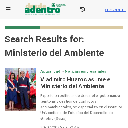
Skip
to
SUSCRÍBETE
content
Search Results for:
Ministerio del Ambiente
Actualidad
>
Noticias empresariales
Vladimiro Huaroc asume el
Ministerio del Ambiente
Experto en políticas de desarrollo, gobernanza
territorial y gestión de conflictos
socioambientales, se especializó en el Instituto
Universitario de Estudios del Desarrollo de
Ginebra (Suiza).
30/07/2026 / 9:52 AM