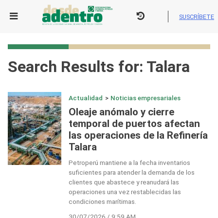
Skip
to
SUSCRÍBETE
content
Search Results for:
Talara
Actualidad
>
Noticias empresariales
Oleaje anómalo y cierre
temporal de puertos afectan
las operaciones de la Refinería
Talara
Petroperú mantiene a la fecha inventarios
suficientes para atender la demanda de los
clientes que abastece y reanudará las
operaciones una vez restablecidas las
condiciones marítimas.
30/07/2026 / 9:59 AM